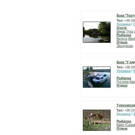
База "Торт
Тел:
+38 (0
Украина
/
Охота
Бекас
Гусь
Рыбалка
Белуга
Жер
Отдых
Экскурсии
База "У дя
Тел:
+38 (0
Украина
/
Рыбалка
Густера
Кар
Отдых
Туркомпле
Тел:
+38 (0
Украина
/
Рыбалка
Карп (Сазан
Отдых