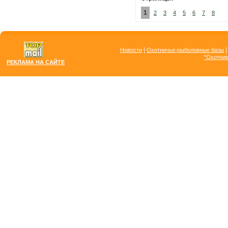
1
2
3
4
5
6
7
8
|
Новости
Охотничье-рыболовные базы
"Охотник
РЕКЛАМА НА САЙТЕ