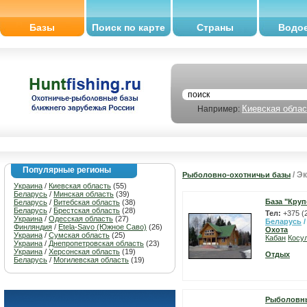
Базы
Поиск по карте
Страны
Водо
Киевская облас
Например:
Популярные регионы
/ Э
Рыболовно-охотничьи базы
Украина
/
Киевская область
(55)
Беларусь
/
Минская область
(39)
База "Кру
Беларусь
/
Витебская область
(38)
Беларусь
/
Брестская область
(28)
Тел:
+375 (
Украина
/
Одесская область
(27)
Беларусь
Финляндия
/
Etela-Savo (Южное Саво)
(26)
Охота
Украина
/
Сумская область
(25)
Кабан
Косу
Украина
/
Днепропетровская область
(23)
Украина
/
Херсонская область
(19)
Отдых
Беларусь
/
Могилевская область
(19)
Рыболовны