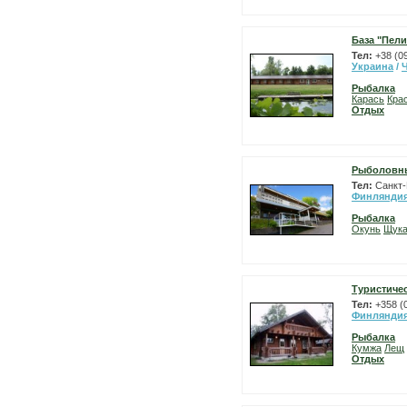
База "Пели
Тел:
+38 (0
Украина
/
Рыбалка
Карась
Кра
Отдых
Рыболовны
Тел:
Cанкт-
Финлянди
Рыбалка
Окунь
Щук
Туристиче
Тел:
+358 (
Финлянди
Рыбалка
Кумжа
Лещ
Отдых