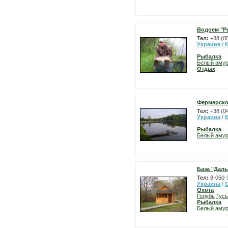
Водоем "Р
Тел:
+38 (0
Украина
/
Рыбалка
Белый аму
Отдых
Фермерско
Тел:
+38 (0
Украина
/
Рыбалка
Белый аму
База "Дал
Тел:
8-050-
Украина
/
Охота
Голубь
Гусь
Рыбалка
Белый аму