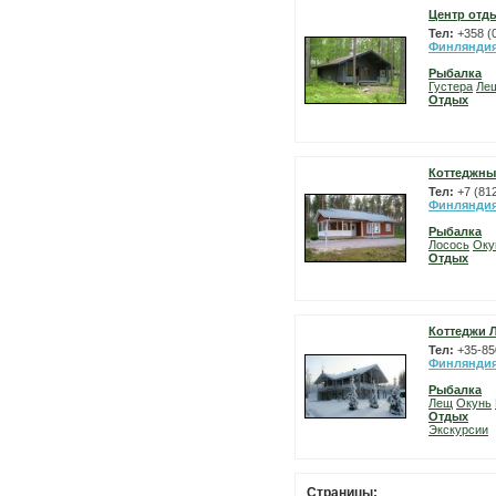
Центр отд
Тел:
+358 (
Финлянди
Рыбалка
Густера
Ле
Отдых
Коттеджны
Тел:
+7 (81
Финлянди
Рыбалка
Лосось
Оку
Отдых
Коттеджи 
Тел:
+35-85
Финлянди
Рыбалка
Лещ
Окунь
Отдых
Экскурсии
Страницы: