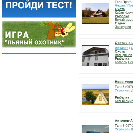
Тел:
Прага:
Чехия
/
Пр
Охота
Кабан
Косу
Рыбалка
Белый аму
Отдых
Экскурсии
Охота и р
Абхазия
/
С
Охота
Вальдшнеп
Рыбалка
Голавль
Пе
Новогуров
Тел:
8 (097
Украина
/
Рыбалка
Белый аму
Антонов-А
Тел:
8-097-
Украина
/