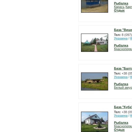
Рыбалка
Карась
Карп
Отдых
База "Виш
Тел:
8 (097
Украина
/
Рыбалка
Красноперк
База "Балт
Тел:
+38 (0
Украина
/
Рыбалка
Белый аму
База "Куба
Тел:
+38 (0
Украина
/
Рыбалка
Красноперк
Отдых