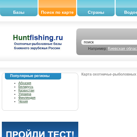
Базы
Поиск по карте
Страны
Водо
Киевская облас
Например:
Карта охотничье-рыболовных 
Популярные регионы
Абхазия
Беларусь
Казахстан
Украина
Финляндия
Чехия