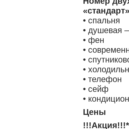
Номер дву
«стандарт»
• спальня
• душевая –
• фен
• современ
• спутнико
• холодиль
• телефон
• сейф
• кондицио
Цены
!!!Акция!!!*