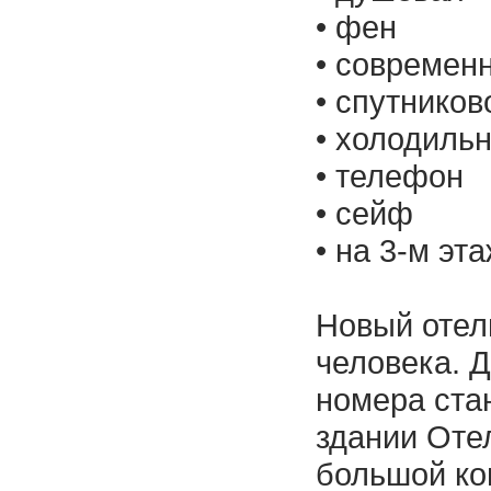
• фен
• современ
• спутнико
• холодиль
• телефон
• сейф
• на 3-м э
Новый отел
человека. 
номера ста
здании Оте
большой к