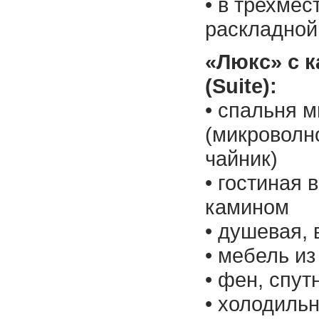
• в трехме
раскладной
«Люкс» с 
(Suite):
• спальня м
(микроволно
чайник)
• гостиная 
камином
• душевая, 
• мебель из
• фен, спу
• холодиль