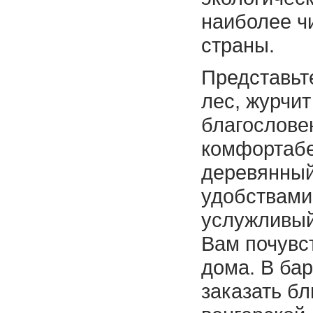
наиболее ч
страны.
Представьте
лес, журчит
благослове
комфортабе
деревянный
удобствами
услужливый
Вам почувст
дома. В ба
заказать бл