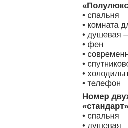
«Полулюкс
• спальня
• комната д
• душевая –
• фен
• современ
• спутнико
• холодиль
• телефон
Номер дву
«стандарт»
• спальня
• душевая –