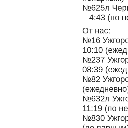
№625л Черн
– 4:43 (по 
От нас:
№16 Ужгоро
10:10 (ежед
№237 Ужгор
08:39 (ежед
№82 Ужгоро
(ежедневно
№632л Ужго
11:19 (по н
№830 Ужгор
(по парным