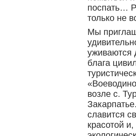
поспать… Р
только не в
Мы приглаш
удивительно
уживаются 
блага циви
туристичес
«Воеводино
возле с. Ту
Закарпатье
славится с
красотой и,
экологическ