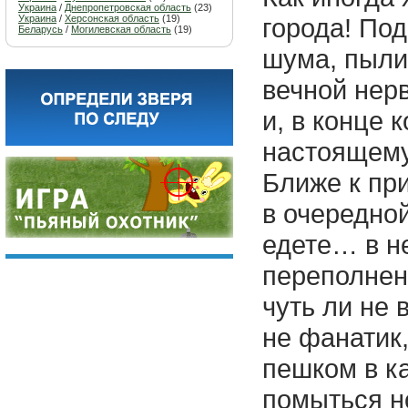
Украина
/
Днепропетровская область
(23)
Украина
/
Херсонская область
(19)
города! Под
Беларусь
/
Могилевская область
(19)
шума, пыли
вечной нерв
и, в конце к
настоящем
Ближе к при
в очередной
едете… в н
переполнен
чуть ли не 
не фанатик
пешком в ка
помыться н