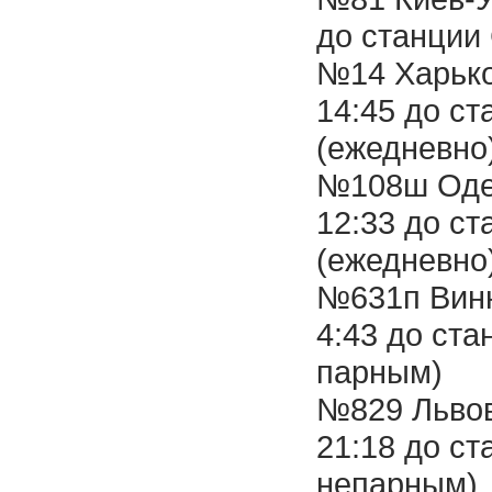
до станции
№14 Харько
14:45 до ст
(ежедневно
№108ш Одес
12:33 до ст
(ежедневно
№631п Винн
4:43 до ста
парным)
№829 Львов
21:18 до ст
непарным)