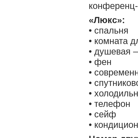
конференц-
«Люкс»:
• спальня
• комната д
• душевая –
• фен
• современ
• спутнико
• холодиль
• телефон
• сейф
• кондицио