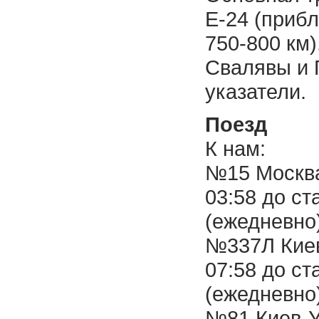
Е-24 (прибл
750-800 км)
Свалявы и 
указатели.
Поезд
К нам:
№15 Москва
03:58 до ст
(ежедневно
№337Л Киев
07:58 до ст
(ежедневно
№81 Киев-У