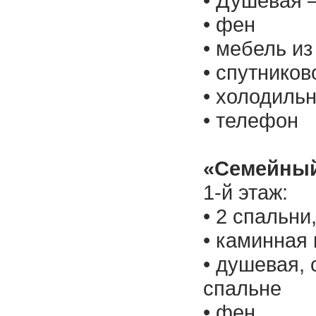
• Душевая 
• фен
• мебель из
• спутнико
• холодиль
• телефон
«Семейны
1-й этаж:
• 2 спальни
• каминная
• душевая, 
спальне
• фен