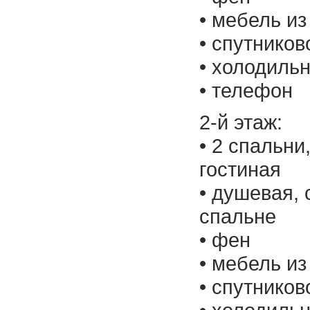
• мебель из
• спутнико
• холодиль
• телефон
2-й этаж:
• 2 спальни
гостиная
• душевая, 
спальне
• фен
• мебель из
• спутнико