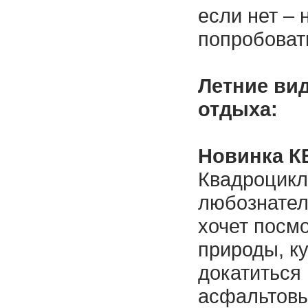
если нет – 
попробоват
Летние ви
отдыха:
Новинка 
Квадроцикл
любознатель
хочет посмо
природы, к
докатиться 
асфальтовых