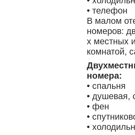
• холодиль
• телефон
В малом от
номеров: дв
х местных 
комнатой, с
Двухместн
номера:
• спальня
• душевая, 
• фен
• спутнико
• холодиль