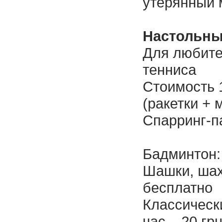
утерянный м
Настольны
Для любите
тенниса
Стоимость 1
(ракетки + 
Спарринг-па
Бадминтон:
Шашки, шах
бесплатно
Классически
час – 20 гр