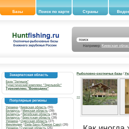
Базы
Поиск по карте
Страны
Водо
Киевская облас
Например:
/
Рыболовно-охотничьи базы
Ук
Закарпатская область
База "Затишок"
Туристический комплекс "Эдельвейс"
Туркомплекс "Воеводино"
<<
Популярные регионы
Украина
/
Киевская область
(55)
Беларусь
/
Минская область
(39)
Беларусь
/
Витебская область
(38)
Беларусь
/
Брестская область
(28)
Украина
/
Одесская область
(27)
Финляндия
/
Etela-Savo (Южное Саво)
(26)
Как иногда 
Украина
/
Сумская область
(25)