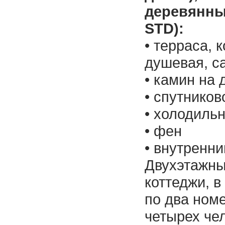
деревянны
STD):
• терраса, 
душевая, с
• камин на 
• спутнико
• холодиль
• фен
• внутренн
Двухэтажны
коттеджи, в
по два ном
четырех че