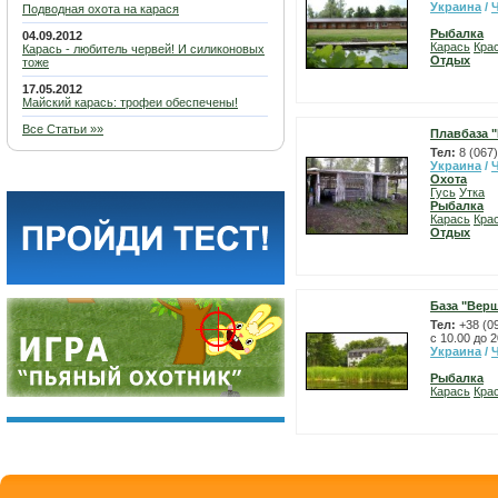
Украина
/
Подводная охота на карася
Рыбалка
04.09.2012
Карась
Кра
Карась - любитель червей! И силиконовых
Отдых
тоже
17.05.2012
Майский карась: трофеи обеспечены!
Все Статьи »»
Плавбаза 
Тел:
8 (067
Украина
/
Охота
Гусь
Утка
Рыбалка
Карась
Кра
Отдых
База "Вер
Тел:
+38 (0
с 10.00 до 2
Украина
/
Рыбалка
Карась
Кра