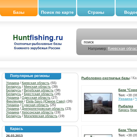
Базы
Поиск по карте
Страны
Водо
Киевская облас
Например:
Популярные регионы
/ К
Рыболовно-охотничьи базы
Украина
/
Киевская область
(55)
Беларусь
/
Минская область
(39)
База "Сор
Беларусь
/
Витебская область
(38)
Беларусь
/
Брестская область
(28)
Тел:
+38 (0
Украина
/
Одесская область
(27)
Украина
/
Финляндия
/
Etela-Savo (Южное Саво)
(26)
Украина
/
Сумская область
(25)
Рыбалка
Украина
/
Днепропетровская область
(23)
Карась
Кра
Украина
/
Херсонская область
(19)
Беларусь
/
Могилевская область
(19)
Карась
База "Пели
Тел:
+38 (0
26.03.2013