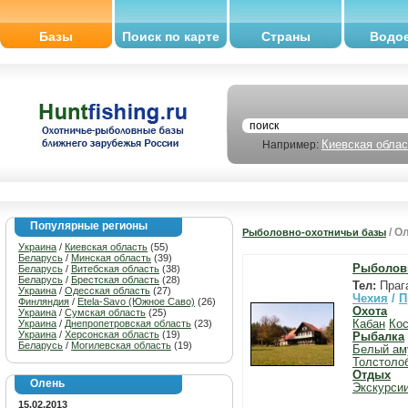
Базы
Поиск по карте
Страны
Водо
Киевская облас
Например:
Популярные регионы
/ О
Рыболовно-охотничьи базы
Украина
/
Киевская область
(55)
Беларусь
/
Минская область
(39)
Рыболовн
Беларусь
/
Витебская область
(38)
Беларусь
/
Брестская область
(28)
Тел:
Праг
Украина
/
Одесская область
(27)
Чехия
/
П
Финляндия
/
Etela-Savo (Южное Саво)
(26)
Охота
Украина
/
Сумская область
(25)
Украина
/
Днепропетровская область
(23)
Кабан
Ко
Украина
/
Херсонская область
(19)
Рыбалка
Беларусь
/
Могилевская область
(19)
Белый ам
Толстоло
Отдых
Олень
Экскурси
15.02.2013