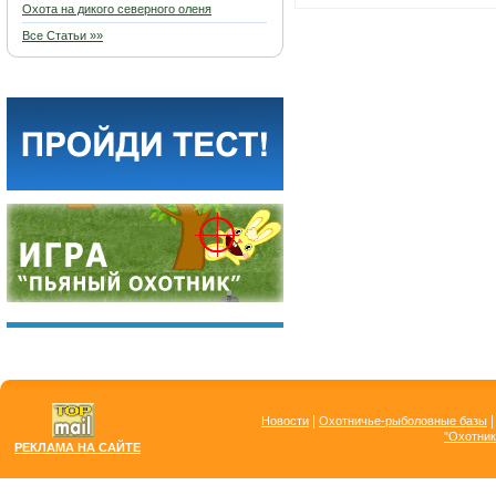
Охота на дикого северного оленя
Все Статьи »»
|
Новости
Охотничье-рыболовные базы
"Охотник
РЕКЛАМА НА САЙТЕ