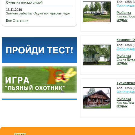
Тел:
+358-3
Окунь на пляжах зимой
Финлянди
13.11.2010
Рыбалка
Зимняя рыбалка. Окунь по первому льду
Кумжа
Лосо
Отдых
Все Статьи »»
Кемпинг "
Тел:
+358 (
Финлянди
Рыбалка
Окунь
Щук
Отдых
Туристиче
Тел:
+358 (
Финлянди
Рыбалка
Кумжа
Лещ
Отдых