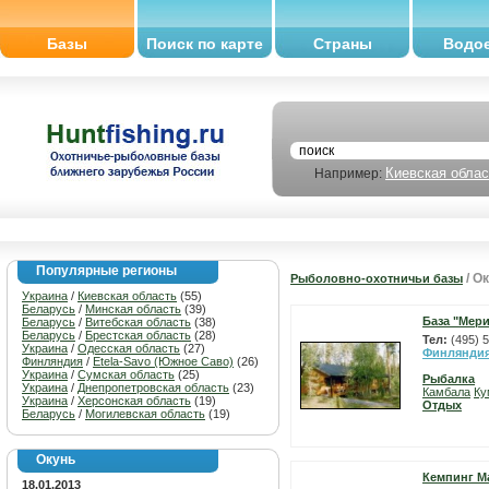
Базы
Поиск по карте
Страны
Водо
Киевская облас
Например:
Популярные регионы
/ О
Рыболовно-охотничьи базы
Украина
/
Киевская область
(55)
Беларусь
/
Минская область
(39)
База "Мер
Беларусь
/
Витебская область
(38)
Беларусь
/
Брестская область
(28)
Тел:
(495) 
Украина
/
Одесская область
(27)
Финлянди
Финляндия
/
Etela-Savo (Южное Саво)
(26)
Украина
/
Сумская область
(25)
Рыбалка
Украина
/
Днепропетровская область
(23)
Камбала
Ку
Украина
/
Херсонская область
(19)
Отдых
Беларусь
/
Могилевская область
(19)
Окунь
Кемпинг М
18.01.2013