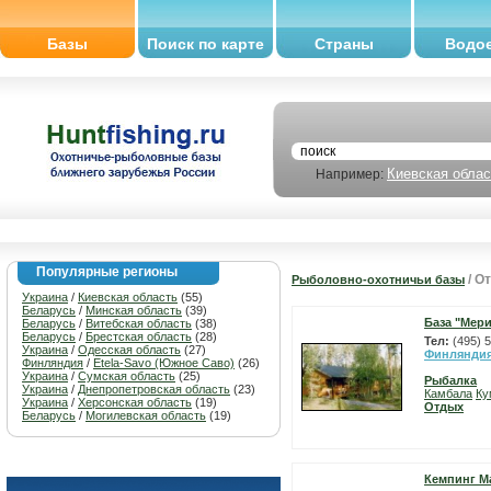
Базы
Поиск по карте
Страны
Водо
Киевская облас
Например:
Популярные регионы
/ О
Рыболовно-охотничьи базы
Украина
/
Киевская область
(55)
Беларусь
/
Минская область
(39)
База "Мер
Беларусь
/
Витебская область
(38)
Беларусь
/
Брестская область
(28)
Тел:
(495) 
Украина
/
Одесская область
(27)
Финлянди
Финляндия
/
Etela-Savo (Южное Саво)
(26)
Украина
/
Сумская область
(25)
Рыбалка
Украина
/
Днепропетровская область
(23)
Камбала
Ку
Украина
/
Херсонская область
(19)
Отдых
Беларусь
/
Могилевская область
(19)
Кемпинг М