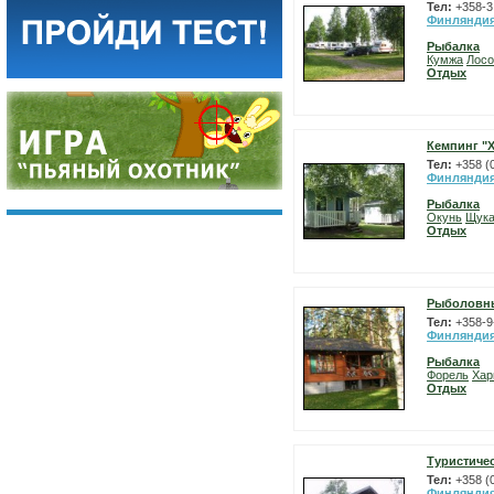
Тел:
+358-3
Финлянди
Рыбалка
Кумжа
Лосо
Отдых
Кемпинг "
Тел:
+358 (
Финлянди
Рыбалка
Окунь
Щук
Отдых
Рыболовны
Тел:
+358-9
Финлянди
Рыбалка
Форель
Хар
Отдых
Туристиче
Тел:
+358 (
Финлянди