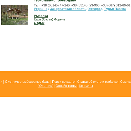
Туркомплекс "Воеводино"
Тел:
+38 (03145) 47-240, +38 (03145) 23-906, +38 (067) 312-60-01
Украина
/
Закарпатская область
/
Ужгород
,
Турья Пасека
Рыбалка
Карп (Сазан)
Форель
Отдых
|
|
|
|
ти
Охотничье-рыболовные базы
Поиск по карте
Статьи об охоте и рыбалке
Ссылк
|
|
"Охотник"
Онлайн тесты
Контакты