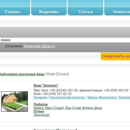
Страны
Водоемы
Статьи
Новост
Киевская область
Например:
/ Карп (Сазан)
Рыболовно-охотничьи базы
База "Затишок"
Тел:
база: +38 (03146) 251-35, администрация: +38 (050) 463-91-7
Киев: +38 (044) 227-61-33
Украина
/
Закарпатская область
/
Ивано-Франковск
,
Пилип
Рыбалка
Карась
Карп (Сазан)
Лещ
Судак
Форель
Щука
Отдых
Экскурсии