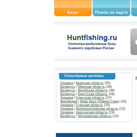
Базы
Поиск по карте
Популярные регионы
Украина
/
Киевская область
(55)
Беларусь
/
Минская область
(39)
Беларусь
/
Витебская область
(38)
Беларусь
/
Брестская область
(28)
Украина
/
Одесская область
(27)
Финляндия
/
Etela-Savo (Южное Саво)
(26)
Украина
/
Сумская область
(25)
Украина
/
Днепропетровская область
(23)
Украина
/
Херсонская область
(19)
Беларусь
/
Могилевская область
(19)