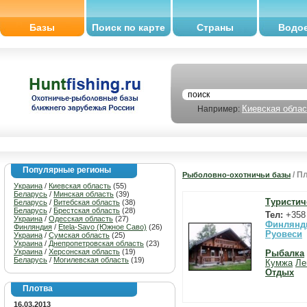
Базы
Поиск по карте
Страны
Водо
Киевская облас
Например:
Популярные регионы
/ П
Рыболовно-охотничьи базы
Украина
/
Киевская область
(55)
Беларусь
/
Минская область
(39)
Туристич
Беларусь
/
Витебская область
(38)
Беларусь
/
Брестская область
(28)
Тел:
+358 
Украина
/
Одесская область
(27)
Финлянд
Финляндия
/
Etela-Savo (Южное Саво)
(26)
Руовеси
Украина
/
Сумская область
(25)
Украина
/
Днепропетровская область
(23)
Украина
/
Херсонская область
(19)
Рыбалка
Беларусь
/
Могилевская область
(19)
Кумжа
Л
Отдых
Плотва
16.03.2013