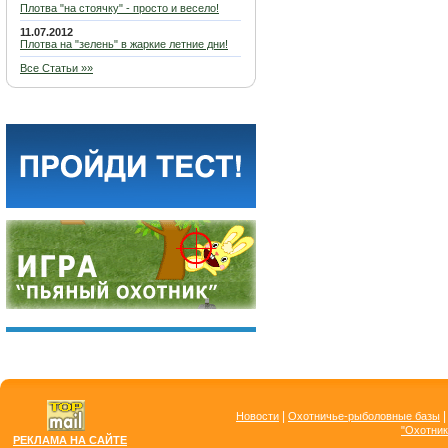
Плотва "на стоячку" - просто и весело!
11.07.2012
Плотва на "зелень" в жаркие летние дни!
Все Статьи »»
|
Новости
Охотничье-рыболовные базы
"Охотник
РЕКЛАМА НА САЙТЕ