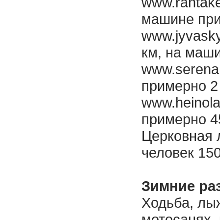
www.rantakei
машине при
www.jyvaskyla
км, на маш
www.serena.
примерно 2
www.heinola
примерно 4
Церковная 
человек 150
Зимние ра
Ходьба, лыж
мотосанях,