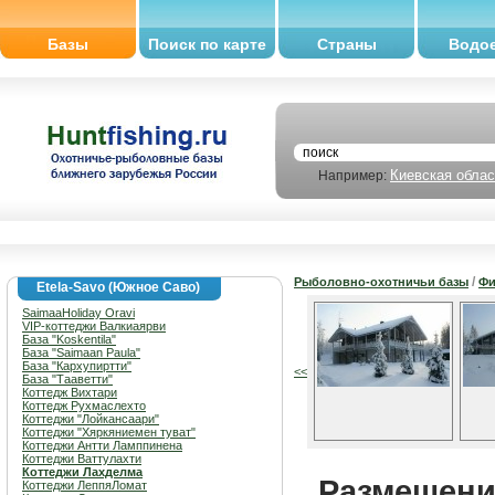
Базы
Поиск по карте
Страны
Водо
Киевская облас
Например:
/
Рыболовно-охотничьи базы
Фи
Etela-Savo (Южное Саво)
SaimaaHoliday Oravi
VIP-коттеджи Валкиаярви
База "Koskentila"
База "Saimaan Paula"
База "Кархупиртти"
<<
База "Тааветти"
Коттедж Вихтари
Коттедж Рухмаслехто
Коттеджи "Лойкансаари"
Коттеджи "Хяркяниемен туват"
Коттеджи Антти Ламппинена
Коттеджи Ваттулахти
Коттеджи Лахделма
Размещение
Коттеджи ЛеппяЛомат