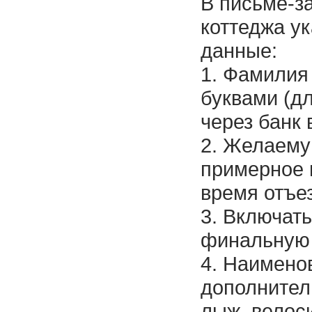
В письме-з
коттеджа у
данные:
1. Фамилия
буквами (дл
через банк 
2. Желаему
примерное в
время отъе
3. Включать
финальную
4. Наимено
дополнител
лыж, велоси