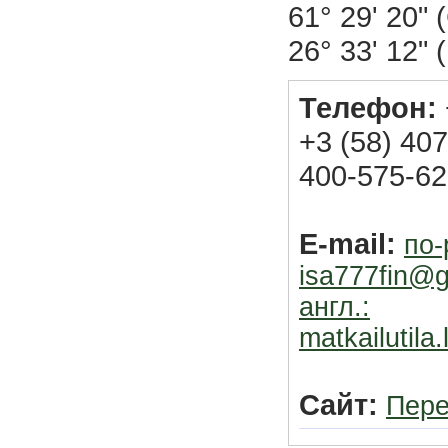
61° 29' 20"
26° 33' 12" 
Телефон:
+3 (58) 407
400-575-6
E-mail:
по-
isa777fin@g
англ.:
matkailutila
Сайт:
Пере