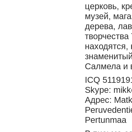
церковь, кр
музей, мага
дерева, лав
творчества 
находятся,
знаменитый
Салмела и 
ICQ 511919
Skype: mikk
Адрес: Matk
Peruvedenti
Pertunmaa