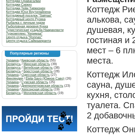
Коттеджи Оравасалми
Коттеджи Сиркку
Коттедж Рие
Коттеджи Тейи Тиркконен
Коттеджи Юхи Воутилайнена
Коттеджный поселок "Saimaa"
алькова, са
Коттеджный центр Руокка
Рыбалка с личным гидом
Рыболовная деревня Кукка
душевая, ку
Туристическая усадьба Нааранлахти
Туркомплекс "Керимаа"
гостиная и 
Центр отдыха "Ronnas"
Центр отдыха Саймаанранта
мест – 6 п
Популярные регионы
места.
Украина
/
Киевская область
(55)
Беларусь
/
Минская область
(39)
Беларусь
/
Витебская область
(38)
Беларусь
/
Брестская область
(28)
Коттедж Ило
Украина
/
Одесская область
(27)
Финляндия
/
Etela-Savo (Южное Саво)
(26)
сауна, душе
Украина
/
Сумская область
(25)
Украина
/
Днепропетровская область
(23)
Украина
/
Херсонская область
(19)
кухня, стол
Беларусь
/
Могилевская область
(19)
туалета. Сп
2 добавочн
Коттедж Он