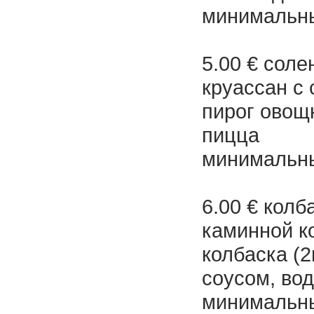
минимальны
5.00 € соле
круассан с 
пирог овощ
пицца
минимальны
6.00 € колб
каминной к
колбаска (2
соусом, во
минимальны