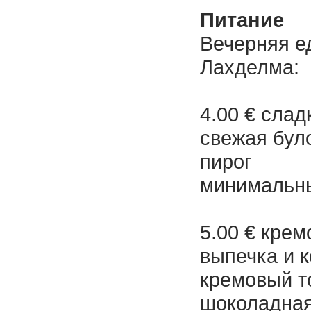
Питание
Вечерняя е
Лахделма:
4.00 € слад
свежая бул
пирог
минимальны
5.00 € крем
выпечка и 
кремовый то
шоколадная