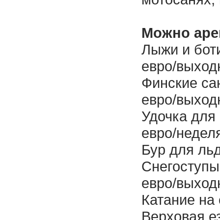
Можно аре
Лыжи и боти
евро/выход
Финские сан
евро/выход
Удочка для
евро/недел
Бур для льд
Снегоступы 
евро/выход
Катание на 
Верховая ез