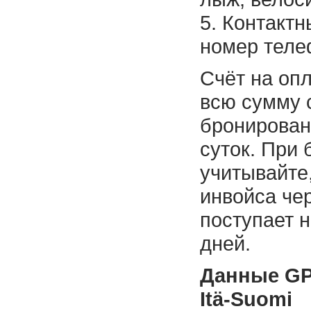
5. Контактн
номер теле
Счёт на оп
всю сумму 
бронирован
суток. При
учитывайте,
инвойса че
поступает н
дней.
Данные GP
Itä-Suomi