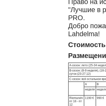
Право на и
"Лучшие в р
PRO.
Добро пожал
Lahdelma!
Стоимость
Размещени
A-сезон: лето (25-34 неде
B-сезон: (8-9 неделя), (18-
суток (23-27.12)
C-сезон: всё остальное вр
A
B
неделя
недел
Riemurahi
1190 €
990 €
пт 16 - пт
12