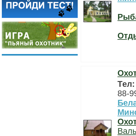
Рыб
Отд
Охо
Тел
88-9
Бел
Мин
Охо
Вал