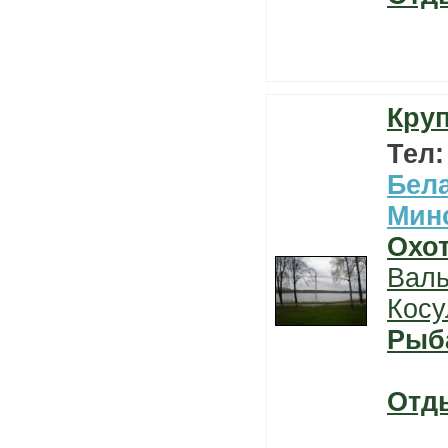
Круп
Тел
Бел
Мин
Охо
Вал
Косу
Рыб
Отд