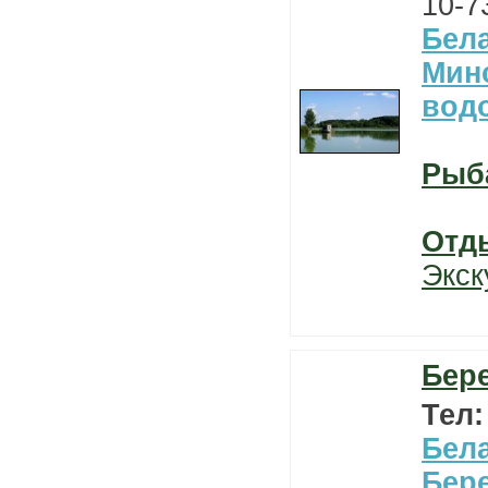
10-7
Бел
Мин
вод
Рыб
Отд
Экск
Бере
Тел
Бел
Бер