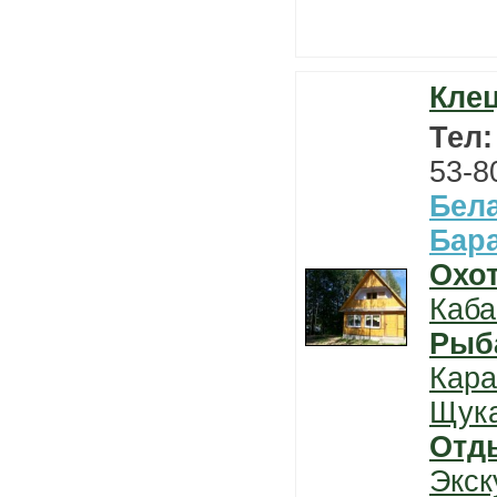
Клец
Тел
53-8
Бел
Бар
Охо
Каба
Рыб
Кара
Щук
Отд
Экск