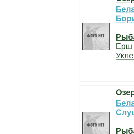
Бел
Бор
Рыб
Ерш
Укле
Озе
Бел
Слу
Рыб