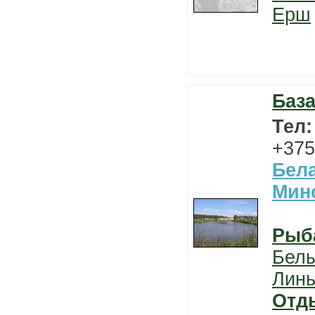
Ерш
База
Тел
+375
Бел
Мин
Рыб
Бел
Лин
Отд