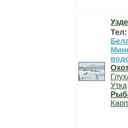
Узде
Тел
Бел
Мин
вод
Охо
Глух
Утка
Рыб
Карп