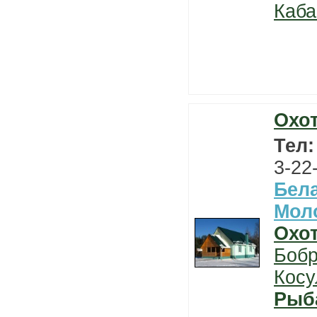
Каба
Охо
Тел
3-22
Бел
Мол
Охо
Боб
Косу
Рыб