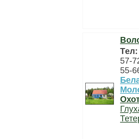
Вол
Тел
57-7
55-6
Бел
Мол
Охо
Глух
Тете