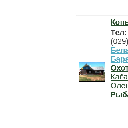
Коп
Тел
(029
Бел
Бар
Охо
Каба
Оле
Рыб