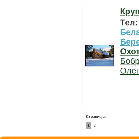
Круп
Тел
Бел
Бер
Охо
Боб
Оле
Страницы:
1
2