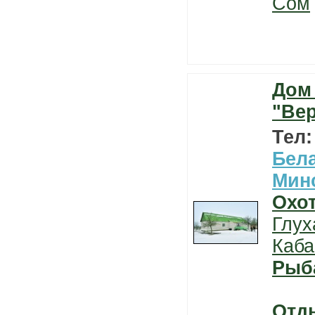
Сом
Дом
"Ве
Тел
Бел
Мин
Охо
Глух
Каба
Рыб
Отд