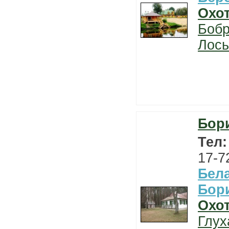
Охо
Боб
Лось
Бор
Тел
17-7
Бел
Бор
Охо
Глух