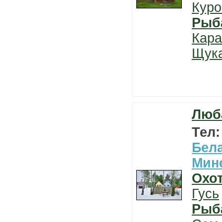
Куро
Рыб
Кара
Щук
Люб
Тел
Бел
Мин
Охо
Гусь
Рыб