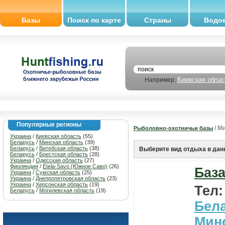
Базы
Поиск по карте
Страны
Водо
Киевская облас
Например:
Популярные регионы
/ М
Рыболовно-охотничьи базы
Украина
/
Киевская область
(55)
Беларусь
/
Минская область
(39)
Беларусь
/
Витебская область
(38)
Выберите вид отдыха в дан
Беларусь
/
Брестская область
(28)
Украина
/
Одесская область
(27)
Финляндия
/
Etela-Savo (Южное Саво)
(26)
Баз
Украина
/
Сумская область
(25)
Украина
/
Днепропетровская область
(23)
Украина
/
Херсонская область
(19)
Тел
Беларусь
/
Могилевская область
(19)
Бел
Мин