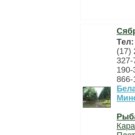
Сяб
Тел
(17)
327-
190-
866-
Бел
Мин
Рыб
Кара