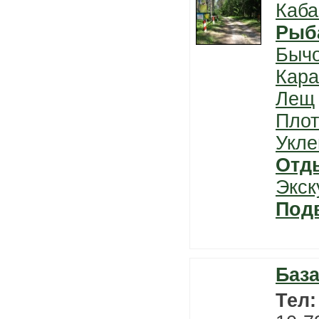
Каба
Рыб
Быч
Кара
Лещ
Плот
Укле
Отд
Экск
Под
Баз
Тел