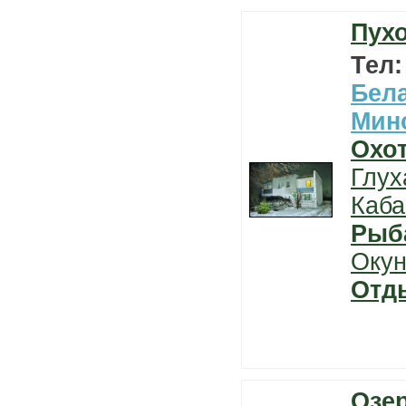
Пух
Тел
Бел
Мин
Охо
Глух
Каба
Рыб
Окун
Отд
Озе