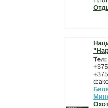
Плот
Отд
Нац
"На
Тел
+375
+375
факс
Бел
Мин
Охо