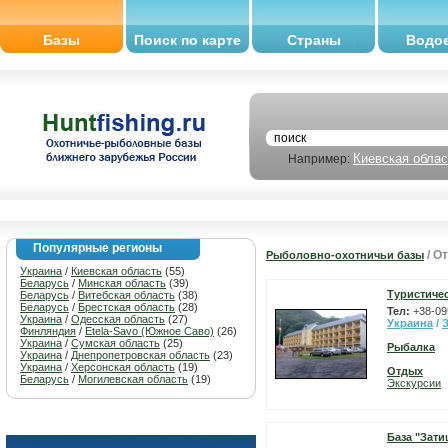
Базы
Поиск по карте
Страны
Водо
Киевская облас
Например:
Популярные регионы
/ О
Рыболовно-охотничьи базы
Украина
/
Киевская область
(55)
Беларусь
/
Минская область
(39)
Туристиче
Беларусь
/
Витебская область
(38)
Беларусь
/
Брестская область
(28)
Тел:
+38-09
Украина
/
Одесская область
(27)
Украина
/
Финляндия
/
Etela-Savo (Южное Саво)
(26)
Украина
/
Сумская область
(25)
Рыбалка
Украина
/
Днепропетровская область
(23)
Украина
/
Херсонская область
(19)
Отдых
Беларусь
/
Могилевская область
(19)
Экскурсии
База "Зати