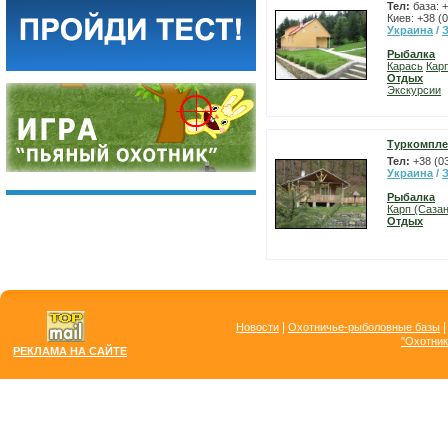
Тел:
база: 
Киев: +38 (
Украина
/
Рыбалка
Карась
Карп
Отдых
Экскурсии
Туркомпле
Тел:
+38 (0
Украина
/
Рыбалка
Карп (Сазан
Отдых
|
Новости
Охотничье-рыболовные базы
"Охотник
РЕКЛАМА НА САЙТЕ