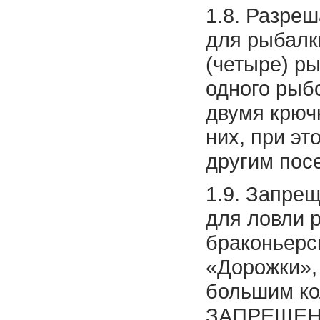
1.8. Разре
для рыбалки
(четыре) р
одного рыб
двумя крюч
них, при э
другим пос
1.9. Запре
для ловли
браконьерс
«Дорожки», 
большим ко
ЗАПРЕЩЕНЫ