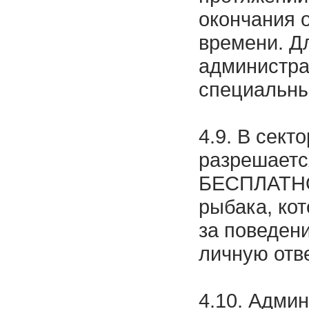
окончания 
времени. Д
администра
специальны
4.9. В сект
разрешаетс
БЕСПЛАТНО
рыбака, ко
за поведени
личную отв
4.10. Адми