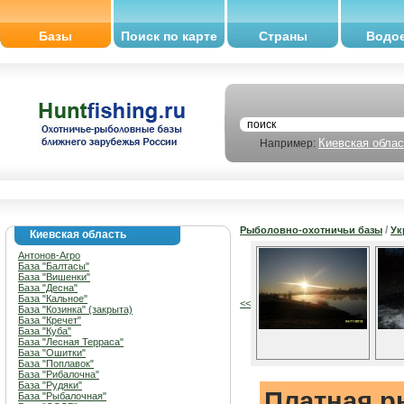
Базы
Поиск по карте
Страны
Водо
Киевская облас
Например:
/
Рыболовно-охотничьи базы
Ук
Киевская область
Антонов-Агро
База "Балтасы"
База "Вишенки"
База "Десна"
База "Кальное"
<<
База "Козинка" (закрыта)
База "Кречет"
База "Куба"
База "Лесная Терраса"
База "Ошитки"
База "Поплавок"
База "Рибалочна"
База "Рудяки"
Платная р
База "Рыбалочная"