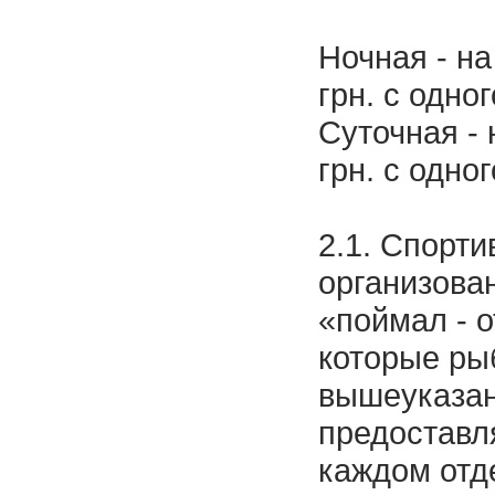
Ночная - н
грн. с одно
Суточная -
грн. с одно
2.1. Спорт
организова
«поймал - 
которые ры
вышеуказа
предоставл
каждом отд