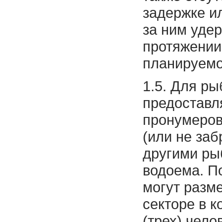
задержке ил
за ним уде
протяжении
планируемо
1.5. Для р
предоставл
пронумеров
(или не за
другими ры
водоема. П
могут разм
секторе в к
(трех) чело