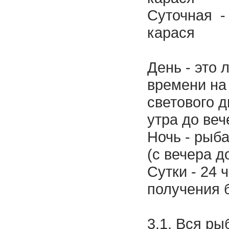
Суточная - 
карася
День - это
времени на
светового д
утра до веч
Ночь - рыб
(с вечера до
Сутки - 24 
получения 
3.1. Вся р