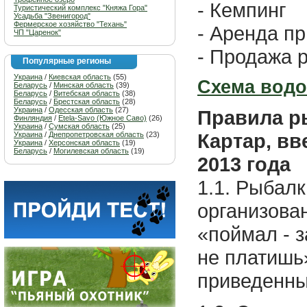
- Кемпинг
Туристический комплекс "Княжа Гора"
Усадьба "Звенигород"
Фермерское хозяйство "Техань"
- Аренда п
ЧП "Царенок"
- Продажа 
Популярные регионы
Украина
/
Киевская область
(55)
Схема вод
Беларусь
/
Минская область
(39)
Беларусь
/
Витебская область
(38)
Беларусь
/
Брестская область
(28)
Украина
/
Одесская область
(27)
Правила р
Финляндия
/
Etela-Savo (Южное Саво)
(26)
Украина
/
Сумская область
(25)
Картар, вв
Украина
/
Днепропетровская область
(23)
Украина
/
Херсонская область
(19)
Беларусь
/
Могилевская область
(19)
2013 года
1.1. Рыбал
организова
«поймал - з
не платишь
приведенны