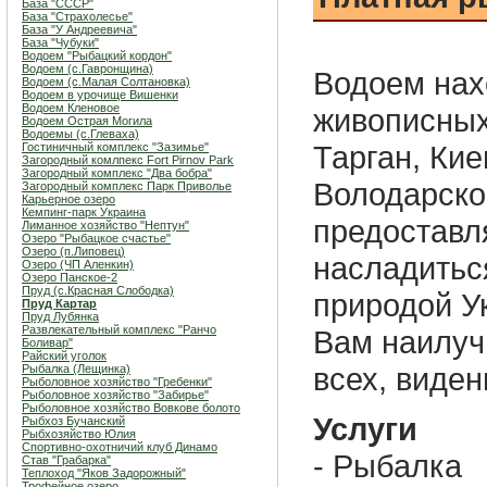
База "СССР"
База "Страхолесье"
База "У Андреевича"
База "Чубуки"
Водоем "Рыбацкий кордон"
Водоем (с.Гавронщина)
Водоем нах
Водоем (с.Малая Солтановка)
Водоем в урочище Вишенки
Водоем Кленовое
живописных
Водоем Острая Могила
Водоемы (с.Глеваха)
Тарган, Кие
Гостиничный комплекс "Зазимье"
Загородный комлпекс Fort Pirnov Park
Загородный комплекс "Два бобра"
Володарско
Загородный комплекс Парк Приволье
Карьерное озеро
Кемпинг-парк Украина
предоставл
Лиманное хозяйство "Нептун"
Озеро "Рыбацкое счастье"
Озеро (п.Липовец)
насладитьс
Озеро (ЧП Аленкин)
Озеро Панское-2
Пруд (с.Красная Слободка)
природой У
Пруд Картар
Пруд Лубянка
Развлекательный комплекс "Ранчо
Вам наилуч
Боливар"
Райский уголок
всех, виде
Рыбалка (Лещинка)
Рыболовное хозяйство "Гребенки"
Рыболовное хозяйство "Забирье"
Рыболовное хозяйство Вовкове болото
Услуги
Рыбхоз Бучанский
Рыбхозяйство Юлия
Спортивно-охотничий клуб Динамо
- Рыбалка
Став "Грабарка"
Теплоход "Яков Задорожный"
Трофейное озеро