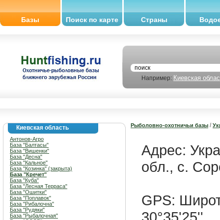
Базы
Поиск по карте
Страны
Водо
Киевская облас
Например:
/
Рыболовно-охотничьи базы
Ук
Киевская область
Антонов-Агро
База "Балтасы"
Адрес: Укр
База "Вишенки"
База "Десна"
обл., с. Со
База "Кальное"
База "Козинка" (закрыта)
База "Кречет"
База "Куба"
База "Лесная Терраса"
База "Ошитки"
GPS: Широта
База "Поплавок"
База "Рибалочна"
База "Рудяки"
30°35'25''
База "Рыбалочная"