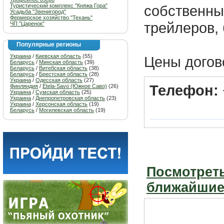
Туристический комплекс "Княжа Гора"
собственны
Усадьба "Звенигород"
Фермерское хозяйство "Техань"
трейлеров,
ЧП "Царенок"
Популярные регионы
Украина
/
Киевская область
(55)
Цены догов
Беларусь
/
Минская область
(39)
Беларусь
/
Витебская область
(38)
Беларусь
/
Брестская область
(28)
Украина
/
Одесская область
(27)
Телефон:
Финляндия
/
Etela-Savo (Южное Саво)
(26)
Украина
/
Сумская область
(25)
Украина
/
Днепропетровская область
(23)
Украина
/
Херсонская область
(19)
Беларусь
/
Могилевская область
(19)
Посмотреть
ближайшие