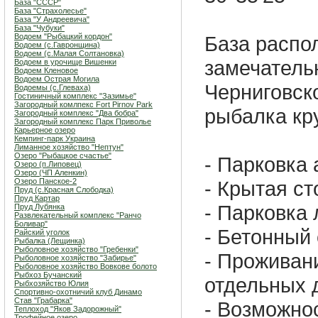
База "СССР"
База "Страхолесье"
База "У Андреевича"
База "Чубуки"
Водоем "Рыбацкий кордон"
База распо
Водоем (с.Гавронщина)
Водоем (с.Малая Солтановка)
замечатель
Водоем в урочище Вишенки
Водоем Кленовое
Водоем Острая Могила
Черниговск
Водоемы (с.Глеваха)
Гостиничный комплекс "Зазимье"
Загородный комлпекс Fort Pirnov Park
рыбалка кру
Загородный комплекс "Два бобра"
Загородный комплекс Парк Приволье
Карьерное озеро
Кемпинг-парк Украина
Лиманное хозяйство "Нептун"
Озеро "Рыбацкое счастье"
- Парковка
Озеро (п.Липовец)
Озеро (ЧП Аленкин)
Озеро Панское-2
- Крытая с
Пруд (с.Красная Слободка)
Пруд Картар
- Парковка 
Пруд Лубянка
Развлекательный комплекс "Ранчо
Боливар"
- Бетонный 
Райский уголок
Рыбалка (Лещинка)
Рыболовное хозяйство "Гребенки"
- Проживан
Рыболовное хозяйство "Забирье"
Рыболовное хозяйство Вовкове болото
Рыбхоз Бучанский
отдельных 
Рыбхозяйство Юлия
Спортивно-охотничий клуб Динамо
Став "Грабарка"
- Возможно
Теплоход "Яков Задорожный"
Трофейное озеро