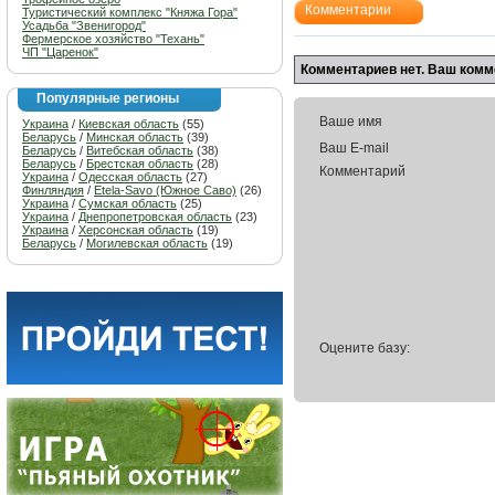
Комментарии
Туристический комплекс "Княжа Гора"
Усадьба "Звенигород"
Фермерское хозяйство "Техань"
ЧП "Царенок"
Комментариев нет. Ваш комм
Популярные регионы
Ваше имя
Украина
/
Киевская область
(55)
Беларусь
/
Минская область
(39)
Ваш E-mail
Беларусь
/
Витебская область
(38)
Беларусь
/
Брестская область
(28)
Комментарий
Украина
/
Одесская область
(27)
Финляндия
/
Etela-Savo (Южное Саво)
(26)
Украина
/
Сумская область
(25)
Украина
/
Днепропетровская область
(23)
Украина
/
Херсонская область
(19)
Беларусь
/
Могилевская область
(19)
Оцените базу: