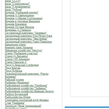
База "СССР"
База "Страхолесье"
База "У Андреевича"
База "Чубуки"
Водоем "Рыбацкий кордон"
Водоем (с.Гавронщина)
Водоем (с.Малая Солтановка)
Водоем в урочище Вишенки
Водоем Кленовое
Водоем Острая Могила
Водоемы (с.Глеваха)
Гостиничный комплекс "Зазимье"
Загородный комлпекс Fort Pirnov Park
Загородный комплекс "Два бобра"
Загородный комплекс Парк Приволье
Карьерное озеро
Кемпинг-парк Украина
Лиманное хозяйство "Нептун"
Озеро "Рыбацкое счастье"
Озеро (п.Липовец)
Озеро (ЧП Аленкин)
Озеро Панское-2
Пруд (с.Красная Слободка)
Пруд Картар
Пруд Лубянка
Развлекательный комплекс "Ранчо
Боливар"
Райский уголок
Рыбалка (Лещинка)
Рыболовное хозяйство "Гребенки"
Рыболовное хозяйство "Забирье"
Рыболовное хозяйство Вовкове болото
Рыбхоз Бучанский
Рыбхозяйство Юлия
Спортивно-охотничий клуб Динамо
Став "Грабарка"
Теплоход "Яков Задорожный"
Трофейное озеро