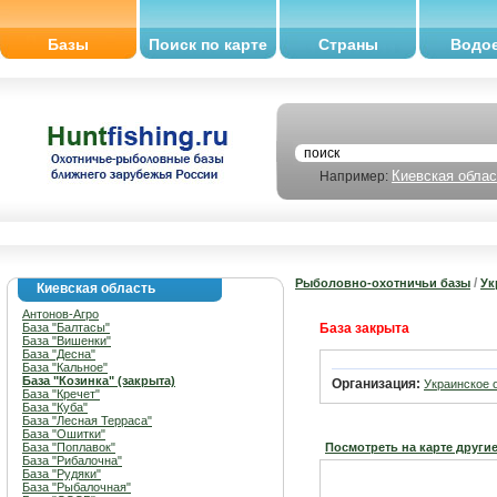
Базы
Поиск по карте
Страны
Водо
Киевская облас
Например:
/
Рыболовно-охотничьи базы
Ук
Киевская область
Антонов-Агро
База "Балтасы"
База закрыта
База "Вишенки"
База "Десна"
База "Кальное"
База "Козинка" (закрыта)
Организация:
Украинское 
База "Кречет"
База "Куба"
База "Лесная Терраса"
База "Ошитки"
База "Поплавок"
Посмотреть на карте други
База "Рибалочна"
База "Рудяки"
База "Рыбалочная"