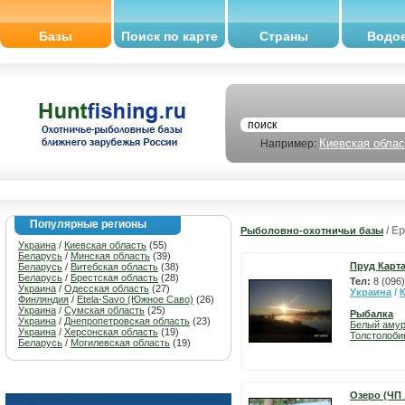
Базы
Поиск по карте
Страны
Водо
Киевская облас
Например:
Популярные регионы
/ Е
Рыболовно-охотничьи базы
Украина
/
Киевская область
(55)
Беларусь
/
Минская область
(39)
Пруд Карт
Беларусь
/
Витебская область
(38)
Беларусь
/
Брестская область
(28)
Тел:
8 (096
Украина
/
Одесская область
(27)
Украина
/
Финляндия
/
Etela-Savo (Южное Саво)
(26)
Украина
/
Сумская область
(25)
Рыбалка
Украина
/
Днепропетровская область
(23)
Белый аму
Украина
/
Херсонская область
(19)
Толстолоби
Беларусь
/
Могилевская область
(19)
Озеро (ЧП