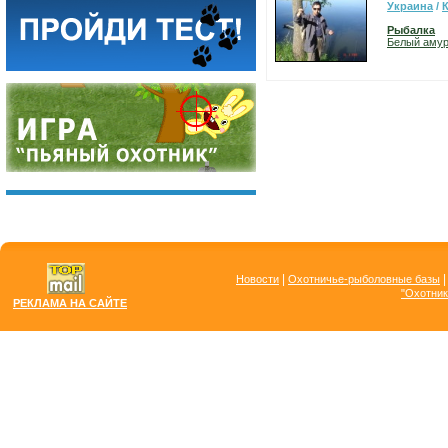
Украина
/
Рыбалка
Белый аму
|
Новости
Охотничье-рыболовные базы
"Охотник
РЕКЛАМА НА САЙТЕ