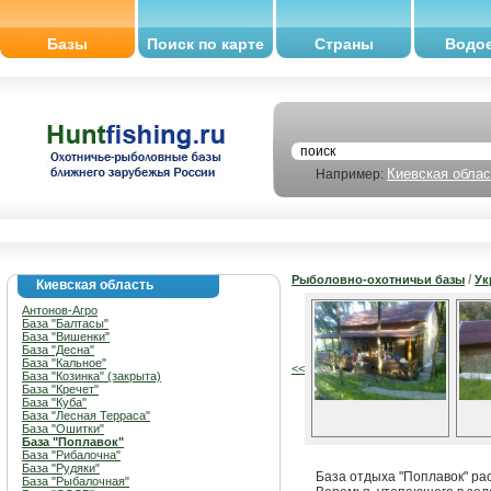
Базы
Поиск по карте
Страны
Водо
Киевская облас
Например:
/
Рыболовно-охотничьи базы
Ук
Киевская область
Антонов-Агро
База "Балтасы"
База "Вишенки"
База "Десна"
База "Кальное"
<<
База "Козинка" (закрыта)
База "Кречет"
База "Куба"
База "Лесная Терраса"
База "Ошитки"
База "Поплавок"
База "Рибалочна"
База "Рудяки"
База отдыха "Поплавок" ра
База "Рыбалочная"