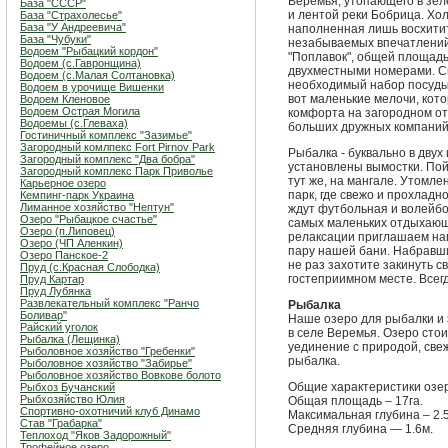
Веремья, утопающего в зел
База "СССР"
и лентой реки Бобрица. Хо
База "Страхолесье"
База "У Андреевича"
наполненная лишь восхити
База "Чубуки"
незабываемых впечатлений
Водоем "Рыбацкий кордон"
"Поплавок", общей площад
Водоем (с.Гавронщина)
двухместными номерами. Св
Водоем (с.Малая Солтановка)
необходимый набор посуды, 
Водоем в урочище Вишенки
вот маленькие мелочи, кот
Водоем Кленовое
Водоем Острая Могила
комфорта на загородном от
Водоемы (с.Глеваха)
больших дружных компаний
Гостиничный комплекс "Зазимье"
Загородный комлпекс Fort Pirnov Park
Рыбалка - буквально в двух
Загородный комплекс "Два бобра"
установлены вымостки. По
Загородный комплекс Парк Приволье
тут же, на мангале. Утомл
Карьерное озеро
парк, где свежо и прохладн
Кемпинг-парк Украина
Лиманное хозяйство "Нептун"
ждут футбольная и волейбо
Озеро "Рыбацкое счастье"
самых маленьких отдыхающ
Озеро (п.Липовец)
релаксации приглашаем наш
Озеро (ЧП Аленкин)
пару нашей бани. Набравши
Озеро Панское-2
не раз захотите закинуть с
Пруд (с.Красная Слободка)
гостеприимном месте. Всег
Пруд Картар
Пруд Лубянка
Развлекательный комплекс "Ранчо
Рыбалка
Боливар"
Наше озеро для рыбалки и 
Райский уголок
в селе Веремья. Озеро сто
Рыбалка (Лещинка)
уединение с природой, свеж
Рыболовное хозяйство "Гребенки"
рыбалка.
Рыболовное хозяйство "Забирье"
Рыболовное хозяйство Вовкове болото
Общие характеристики озе
Рыбхоз Бучанский
Рыбхозяйство Юлия
Общая площадь – 17га.
Спортивно-охотничий клуб Динамо
Максимальная глубина – 2.
Став "Грабарка"
Средняя глубина — 1.6м.
Теплоход "Яков Задорожный"
Трофейное озеро