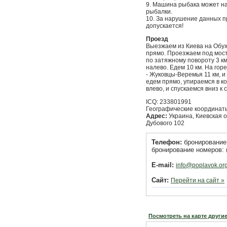
9. Машина рыбака может на
рыбалки.
10. За нарушение данных п
допускается!
Проезд
Выезжаем из Киева на Обух
прямо. Проезжаем под мост
по затяжному повороту 3 к
налево. Едем 10 км. На гор
- Жуковцы-Веремья 11 км, и
едем прямо, упираемся в к
влево, и спускаемся вниз к 
ICQ: 233801991
Географические координаты: 
Адрес:
Украина, Киевская об
Дубового 102
Телефон:
бронирование в
бронирование номеров: (0
E-mail:
info@poplavok.or
Сайт:
Перейти на сайт »
Посмотреть на карте други