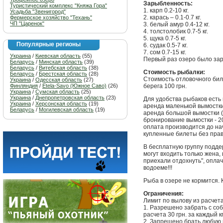
Зарыбленность:
Туристический комплекс "Княжа Гора"
1. карп 0.2-10 кг.
Усадьба "Звенигород"
2. карась – 0.1-0.7 кг.
Фермерское хозяйство "Техань"
ЧП "Царенок"
3. белый амур 0.4-12 кг.
4. толстолобик 0.7-5 кг.
5. щука 0.7-5 кг.
Популярные регионы
6. судак 0.5-7 кг.
7. сом 0.7-15 кг.
Украина
/
Киевская область
(55)
Первый раз озеро было зар
Беларусь
/
Минская область
(39)
Беларусь
/
Витебская область
(38)
Стоимость рыбалки:
Беларусь
/
Брестская область
(28)
Стоимость отловочного биле
Украина
/
Одесская область
(27)
Финляндия
/
Etela-Savo (Южное Саво)
(26)
берега 100 грн.
Украина
/
Сумская область
(25)
Украина
/
Днепропетровская область
(23)
Для удобства рыбаков есть
Украина
/
Херсонская область
(19)
аренда маленькой вымостки 
Беларусь
/
Могилевская область
(19)
аренда большой вымостки (2
бронирование вымостки - 2
оплата производится до н
купленные билеты без прав
В бесплатную группу подде
могут входить только жена,
приехали отдохнуть", опла
водоеме!!!
Рыба в озере не кормится. 
Ограничения:
Лимит по вылову из расчет
1. Разрешено забрать с со
расчета 30 грн. за каждый к
2. Запрещено брать любую р