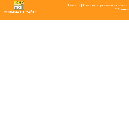
|
Новости
Охотничье-рыболовные базы
"Охотник
РЕКЛАМА НА САЙТЕ