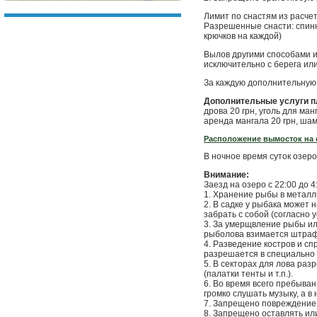
Лимит по снастям из расче
Разрешенные снасти: спинни
крючков на каждой)
Вылов другими способами 
исключительно с берега ил
За каждую дополнительную 
Дополнительные услуги п
дрова 20 грн, уголь для ман
аренда мангала 20 грн, шамп
Расположение вымосток на 
В ночное время суток озер
Внимание:
Заезд на озеро с 22:00 до 
1. Хранение рыбы в металл
2. В садке у рыбака может 
забрать с собой (согласно 
3. За умерщвление рыбы ил
рыболова взимается штраф и
4. Разведение костров и с
разрешается в специально 
5. В секторах для лова ра
(палатки тенты и т.п.).
6. Во время всего пребыва
громко слушать музыку, а в
7. Запрещено повреждение 
8. Запрещено оставлять или 