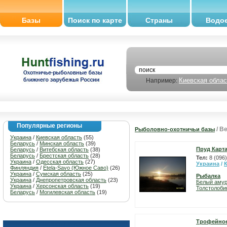
Базы
Поиск по карте
Страны
Водо
Киевская облас
Например:
Популярные регионы
/ В
Рыболовно-охотничьи базы
Украина
/
Киевская область
(55)
Беларусь
/
Минская область
(39)
Пруд Карт
Беларусь
/
Витебская область
(38)
Беларусь
/
Брестская область
(28)
Тел:
8 (096
Украина
/
Одесская область
(27)
Украина
/
Финляндия
/
Etela-Savo (Южное Саво)
(26)
Украина
/
Сумская область
(25)
Рыбалка
Украина
/
Днепропетровская область
(23)
Белый аму
Украина
/
Херсонская область
(19)
Толстолоби
Беларусь
/
Могилевская область
(19)
Трофейное