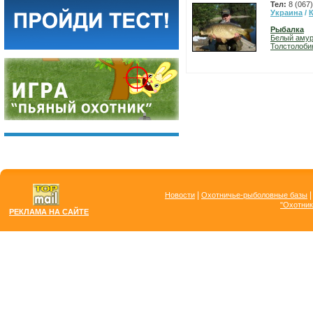
Тел:
8 (067
Украина
/
Рыбалка
Белый аму
Толстолоби
|
Новости
Охотничье-рыболовные базы
"Охотник
РЕКЛАМА НА САЙТЕ