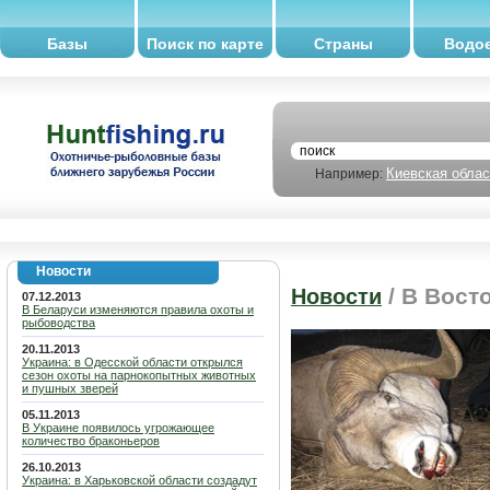
Базы
Поиск по карте
Страны
Водо
Киевская облас
Например:
Новости
/ В Вост
Новости
07.12.2013
В Беларуси изменяются правила охоты и
рыбоводства
20.11.2013
Украина: в Одесской области открылся
сезон охоты на парнокопытных животных
и пушных зверей
05.11.2013
В Украине появилось угрожающее
количество браконьеров
26.10.2013
Украина: в Харьковской области создадут