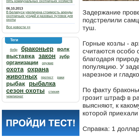
пять коммунальных охотничьих хозяйств
06.10.2013
Задержание прове
В Беларуси увеличена стоимость аренды
охотничьих угодий и разовых путевок для
подстрелили самц
охоты
туш.
Все новости »»
Теги
Горные козлы - а
браконьер
волк
считаются особо 
бобр
закон
выставка
зубр
благодаря природ
организации
оружие
популяцию. У зад
охота
охрана
нарезное и гладк
животных
протест
раки
рыбалка
рыбак
По факту браконь
сезон охоты
стихия
грозит штраф в р
чемпионат
выясняют, к како
которой приехали
Справка: 1 доллар