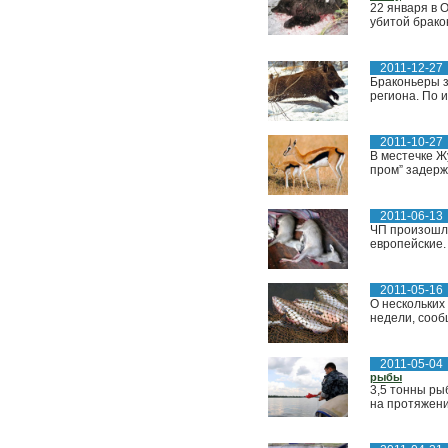
22 января в 
убитой брако
2011-12-27
Браконьеры з
региона. По 
2011-10-27
В местечке Ж
пром” задерж
2011-06-13
ЧП произошло
европейские.
2011-05-16
О нескольких
недели, сооб
2011-05-04
рыбы
3,5 тонны ры
на протяжени