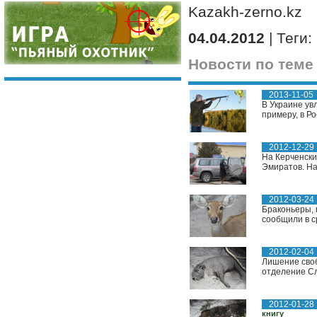
Kazakh-zerno.kz
04.04.2012
| Теги:
Новости по теме
2013-11-05
В Украине увл
примеру, в Ро
2012-12-29
На Керченски
Эмиратов. На
2012-03-24
Браконьеры, 
сообщили в с
2012-02-04
Лишение своб
отделение Сл
2012-01-28
книгу