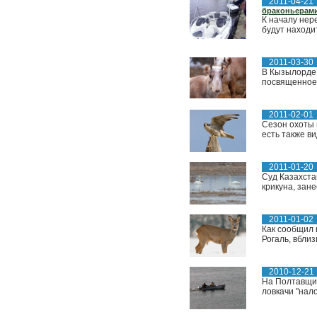
2011-04-21
браконьерам
К началу нер
будут находи
2011-03-30
В Кызылорде 
посвященное 
2011-02-01
Сезон охоты 
есть также ви
2011-01-20
Суд Казахста
крикуна, зане
2011-01-02
Как сообщил 
Рогаль, вбли
2010-12-21
На Полтавщин
ловкачи "нал