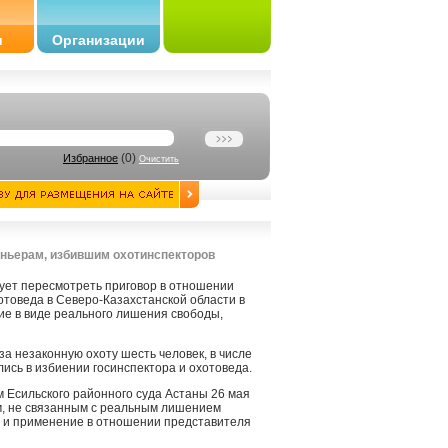
и
Организации
(
0
)
Избранное
Очистить
оньерам, избившим охотинспекторов
ует пересмотреть приговор в отношении
отоведа в Северо-Казахстанской области в
ние в виде реального лишения свободы,
а незаконную охоту шесть человек, в числе
лись в избиении госинспектора и охотоведа.
 Есильского районного суда Астаны 26 мая
м, не связанным с реальным лишением
ы и применение в отношении представителя