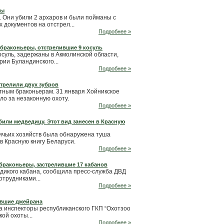
ры
 Они убили 2 архаров и были пойманы с
 документов на отстрел...
Подробнее »
 браконьеры, отстрелившие 9 косуль
осуль, задержаны в Акмолинской области,
рии Буландинского...
Подробнее »
стрелили двух зубров
стным браконьерам. 31 января Хойникское
ло за незаконную охоту.
Подробнее »
или медведицу. Этот вид занесен в Красную
ичьих хозяйств была обнаружена туша
в Красную книгу Беларуси.
Подробнее »
 браконьеры, застрелившие 17 кабанов
дикого кабана, сообщила пресс-служба ДВД
трудниками...
Подробнее »
ившие джейрана
а инспекторы республиканского ГКП “Охотзоо
ой охоты...
Подробнее »