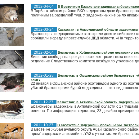
2012-04-04
В Восточном Казахстане задержаны браконье
В Тарбагатайском районе ВКО задержаны двое браконьеров.
поличным за разделкой туш. У задержанных не было никаких
2012-03-24
Казахстан: в Акмолинской области задержаны
Браконьеры, подозреваемые в отстреле девяти сибирских к
сообщили в среду в пресс-службе ДВД области. «На террито
2012-02-04
Беларусь: в Хойникском районе незаконно за
Лишение свободы на срок до шести лет грозит пока неизве
отделение Следственного комитета возбудило уголовное де
2012-01-28
Беларусь: в Оршанском районе браконьеры уб
книгу
22 января в Оршанском районе охотоведом одного из охотн
убитой браконьерами бурой медведицы — этот вид включен 
2011-12-27
Казахстан: в Актюбинской области задержаны
Браконьеры задержаны в Актюбинской области с 17 тушами 
региона. По информации ведомства, 23 декабря примерно со
2011-10-27
В Казахстане задержаны браконьеры, застрел
В местечке Жубан аульного округа Абай Казалинского район
пром” задержали автомобиль УАЗ с участниками браконьерск