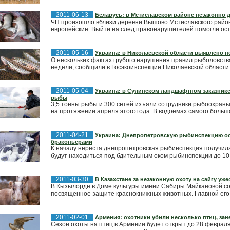
2011-06-13
Беларусь: в Мстиславском районе незаконно 
ЧП произошло вблизи деревни Вышово Мстиславского район
европейские. Выйти на след правонарушителей помогли ост
2011-05-16
Украина: в Николаевской области выявлено н
О нескольких фактах грубого нарушения правил рыболовств
недели, сообщили в Госэкоинспекции Николаевской области
2011-05-04
Украина: в Сулинском ландшафтном заказнике
рыбы
3,5 тонны рыбы и 300 сетей изъяли сотрудники рыбоохран
на протяжении апреля этого года. В водоемах самого большо
2011-04-21
Украина: Днепропетровскую рыбинспекцию ос
браконьерами
К началу нереста днепропетровская рыбинспекция получил
будут находиться под бдительным оком рыбинспекции до 10
2011-03-30
В Казахстане за незаконную охоту на сайгу уже
В Кызылорде в Доме культуры имени Сабиры Майкановой с
посвященное защите краснокнижных животных. Главной его.
2011-02-01
Армения: охотники убили несколько птиц, зан
Сезон охоты на птиц в Армении будет открыт до 28 февраля