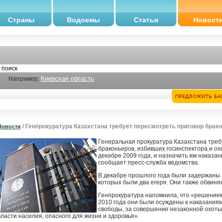
Страны
Водоемы
Статьи
Новост
Киевская область
Например:
/ Генпрокуратура Казахстана требует пересмотреть приговор брак
Новости
Генеральная прокуратура Казахстана треб
браконьеров, избивших госинспектора и ох
декабре 2009 года, и назначить им наказа
сообщает пресс-служба ведомства.
В декабре прошлого года были задержаны з
которых были два егеря. Они также обвиня
Генпрокуратура напомнила, что «решением
2010 года они были осуждены к наказания
свободы, за совершение незаконной охот
власти насилия, опасного для жизни и здоровья».