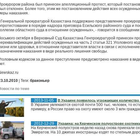
Прокурором района был принесен апелляционный протест, который постано
был отклонен. Более того, этим же постановлением действия всех осужденн
меры наказания.
«Генеральной прокуратурой Казахстана поддержано представление прокурор
опротестовании в порядке надзора приговора Есильского районного суда и 
коллегии областного суда в отношении осужденных», - говорится в сообщении
Восьмого октября в Верховный Суд Казахстана Генпрокуратурой принесен про
переквалификации действий осужденных на часть 2 статьи 321 Уголовного ко
жизни или здоровья, в отношении представителя власти в связи с исполнени
назначением наказания в виде реального лишения свободы.
Уголовным кодексом за данное преступление предусмотрено наказание в виде
лет.
Newskaz.ru
23.10.2010
| Теги:
браконьер
Новости по теме
2013-11-05
В Украине появилось угрожающее количество
В Украине увлекаются охотой почти 500 тыс. человек, то ест
примеру, в России право на охоту имеют около 3 млн граждан
2012-12-29
Украина: на Керченском полуострове охотники
На Керченский полуостров неделю назад снова приехали о
Эмиратов. На 10 джипах иностранцы ездят по степным дорог