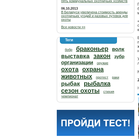
пять коммунальных охотничьих хозяйств
06.10.2013
В Беларуси увеличена стоимость аренды
охотничьих угодий и разовых путевок для
охоты
Все новости »»
Теги
браконьер
волк
бобр
закон
выставка
зубр
организации
оружие
охота
охрана
животных
протест
раки
рыбалка
рыбак
сезон охоты
стихия
чемпионат