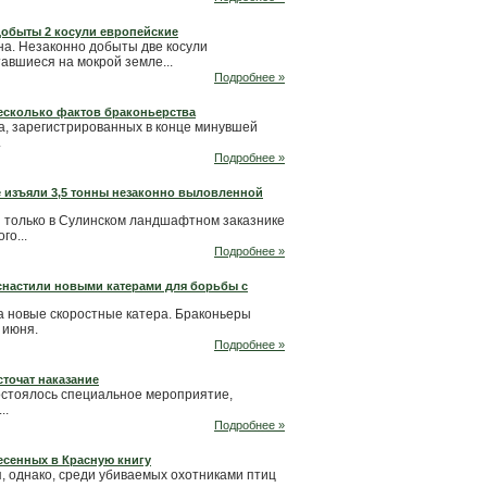
добыты 2 косули европейские
а. Незаконно добыты две косули
авшиеся на мокрой земле...
Подробнее »
есколько фактов браконьерства
а, зарегистрированных в конце минувшей
.
Подробнее »
 изъяли 3,5 тонны незаконно выловленной
ы только в Сулинском ландшафтном заказнике
го...
Подробнее »
настили новыми катерами для борьбы с
а новые скоростные катера. Браконьеры
 июня.
Подробнее »
сточат наказание
остоялось специальное мероприятие,
..
Подробнее »
есенных в Красную книгу
, однако, среди убиваемых охотниками птиц