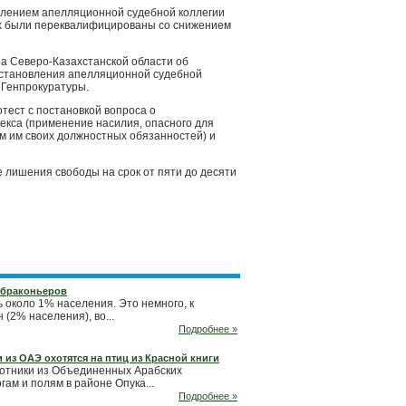
влением апелляционной судебной коллегии
ых были переквалифицированы со снижением
а Северо-Казахстанской области об
постановления апелляционной судебной
 Генпрокуратуры.
тест с постановкой вопроса о
декса (применение насилия, опасного для
ем им своих должностных обязанностей) и
 лишения свободы на срок от пяти до десяти
 браконьеров
ь около 1% населения. Это немного, к
 (2% населения), во...
Подробнее »
 из ОАЭ охотятся на птиц из Красной книги
хотники из Объединенных Арабских
ам и полям в районе Опука...
Подробнее »