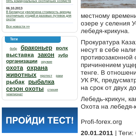
пять коммунальных охотничьих хозяйств
06.10.2013
В Беларуси увеличена стоимость аренды
местному времени
охотничьих угодий и разовых путевок для
охоты
озере у селения 
Все новости »»
лебедя-крикуна.
Теги
Прокуратура Каза
браконьер
волк
несут в себе нали
бобр
закон
выставка
зубр
противозаконной 
организации
оружие
причинением ущер
охота
охрана
тенге. В отношени
животных
протест
раки
УК РК, предусмат
рыбалка
рыбак
на срок от двух до
сезон охоты
стихия
чемпионат
Лебедь-крикун, ка
Охота на лебедя-
Profi-forex.org
20.01.2011
| Теги: