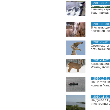
2011-04-21
браконьерам
К началу нер
будут находи
2011-03-30
В Кызылорде 
посвященное 
2011-02-01
Сезон охоты 
есть также ви
2011-01-02
Как сообщил 
Рогаль, вбли
2010-12-21
На Полтавщин
ловкачи "нал
2010-11-21
На Дунае в О
иностранцы в