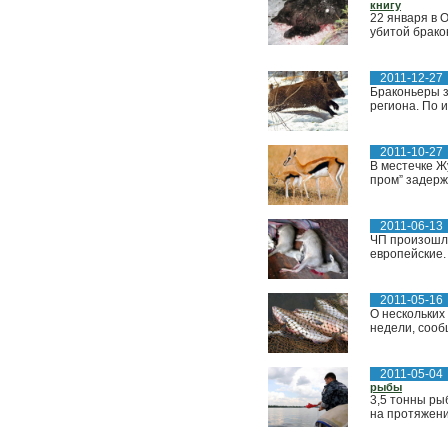
книгу
22 января в 
убитой брако
2011-12-27
Браконьеры з
региона. По 
2011-10-27
В местечке Ж
пром” задерж
2011-06-13
ЧП произошло
европейские.
2011-05-16
О нескольких
недели, сооб
2011-05-04
рыбы
3,5 тонны ры
на протяжени