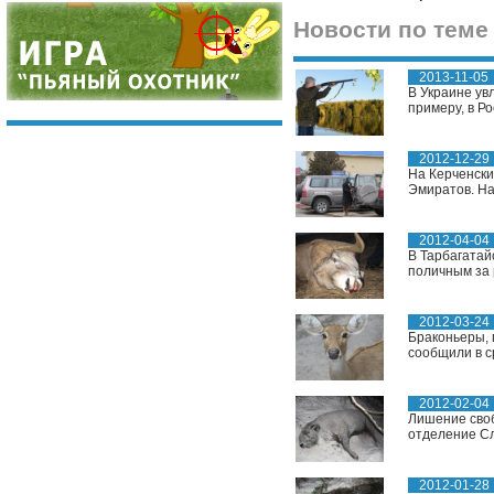
Новости по теме
2013-11-05
В Украине увл
примеру, в Ро
2012-12-29
На Керченски
Эмиратов. На
2012-04-04
В Тарбагатай
поличным за 
2012-03-24
Браконьеры, 
сообщили в с
2012-02-04
Лишение своб
отделение Сл
2012-01-28