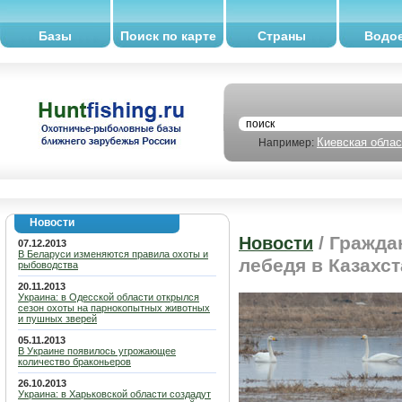
Базы
Поиск по карте
Страны
Водо
Киевская облас
Например:
Новости
/ Гражда
Новости
07.12.2013
В Беларуси изменяются правила охоты и
лебедя в Казахс
рыбоводства
20.11.2013
Украина: в Одесской области открылся
сезон охоты на парнокопытных животных
и пушных зверей
05.11.2013
В Украине появилось угрожающее
количество браконьеров
26.10.2013
Украина: в Харьковской области создадут