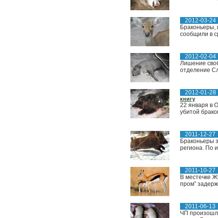
2012-03-24
Браконьеры, 
сообщили в с
2012-02-04
Лишение своб
отделение Сл
2012-01-28
книгу
22 января в 
убитой брако
2011-12-27
Браконьеры з
региона. По 
2011-10-27
В местечке Ж
пром” задерж
2011-06-13
ЧП произошло