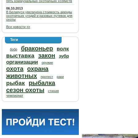
пять коммунальных охотничьих хозяйств
06.10.2013
В Беларуси увеличена стоимость аренды
охотничьих угодий и разовых путевок для
охоты
Все новости »»
Теги
браконьер
волк
бобр
закон
выставка
зубр
организации
оружие
охота
охрана
животных
протест
раки
рыбалка
рыбак
сезон охоты
стихия
чемпионат