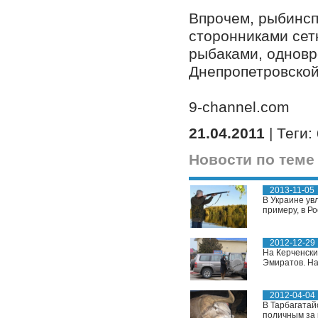
Впрочем, рыбинспе
сторонниками сет
рыбаками, одновр
Днепропетровской
9-channel.com
21.04.2011
| Теги:
Новости по теме
2013-11-05
В Украине увл
примеру, в Ро
2012-12-29
На Керченски
Эмиратов. На
2012-04-04
В Тарбагатай
поличным за 