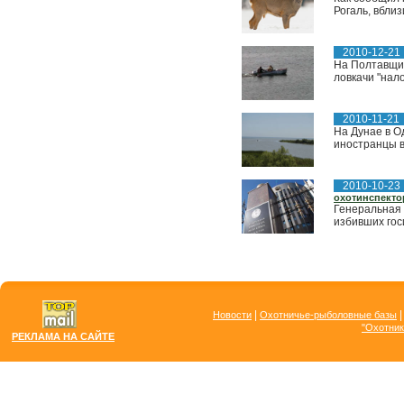
Рогаль, вбли
2010-12-21
На Полтавщин
ловкачи "нал
2010-11-21
На Дунае в О
иностранцы в
2010-10-23
охотинспекто
Генеральная 
избивших гос
|
Новости
Охотничье-рыболовные базы
"Охотник
РЕКЛАМА НА САЙТЕ