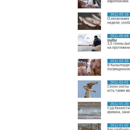
европейские.
2011-05-16
О нескольких
недели, сооб
2011-05-04
рыбы
3,5 тонны ры
на протяжени
2011-03-30
В Кызылорде 
посвященное 
2011-02-01
Сезон охоты 
есть также ви
2011-01-20
Суд Казахста
крикуна, зане
2011-01-02
Как сообщил 