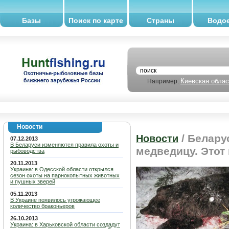
Базы
Поиск по карте
Страны
Водо
Киевская облас
Например:
Новости
/ Белару
Новости
07.12.2013
В Беларуси изменяются правила охоты и
медведицу. Этот
рыбоводства
20.11.2013
Украина: в Одесской области открылся
сезон охоты на парнокопытных животных
и пушных зверей
05.11.2013
В Украине появилось угрожающее
количество браконьеров
26.10.2013
Украина: в Харьковской области создадут