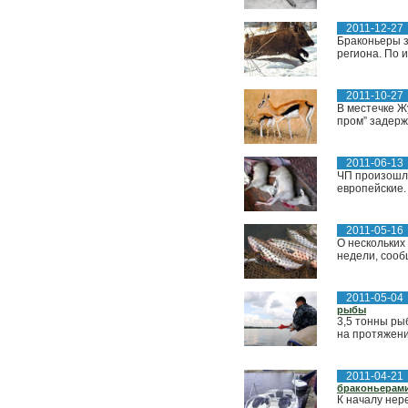
2011-12-27
Браконьеры з
региона. По 
2011-10-27
В местечке Ж
пром” задерж
2011-06-13
ЧП произошло
европейские.
2011-05-16
О нескольких
недели, сооб
2011-05-04
рыбы
3,5 тонны ры
на протяжени
2011-04-21
браконьерам
К началу нер