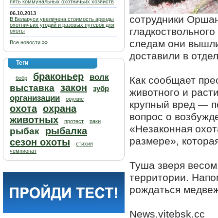
пять коммунальных охотничьих хозяйств
06.10.2013
сотрудники Орша
В Беларуси увеличена стоимость аренды
охотничьих угодий и разовых путевок для
гладкоствольного
охоты
следам они вышли
Все новости »»
доставили в отде
Теги
браконьер
волк
Как сообщает пре
бобр
закон
выставка
зубр
животного и раст
организации
оружие
крупный вред — п
охота
охрана
вопрос о возбужде
животных
протест
раки
«Незаконная охот
рыбалка
рыбак
размере», котора
сезон охоты
стихия
чемпионат
Туша зверя весом
территории. Напо
рождаться медвеж
News.vitebsk.cc