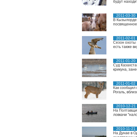
будут находи
2011-03-30
В Кызылорде 
посвященное 
2011-02-01
Сезон охоты 
есть также ви
2011-01-20
Суд Казахста
крикуна, зане
2011-01-02
Как сообщил 
Рогаль, вбли
2010-12-21
На Полтавщин
ловкачи "нал
2010-11-21
На Дунае в О