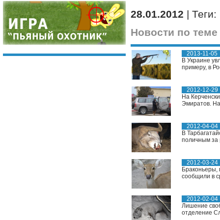
28.01.2012
| Теги:
Новости по теме
2013-11-05
В Украине увл
примеру, в Ро
2012-12-29
На Керченски
Эмиратов. На
2012-04-04
В Тарбагатай
поличным за 
2012-03-24
Браконьеры, 
сообщили в с
2012-02-04
Лишение своб
отделение Сл