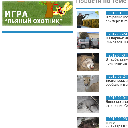
Новости по теме
2013-11-05
В Украине увл
примеру, в Ро
2012-12-29
На Керченски
Эмиратов. На
2012-04-04
В Тарбагатай
поличным за 
2012-03-24
Браконьеры, 
сообщили в с
2012-02-04
Лишение своб
отделение Сл
2012-01-28
книгу
22 января в 