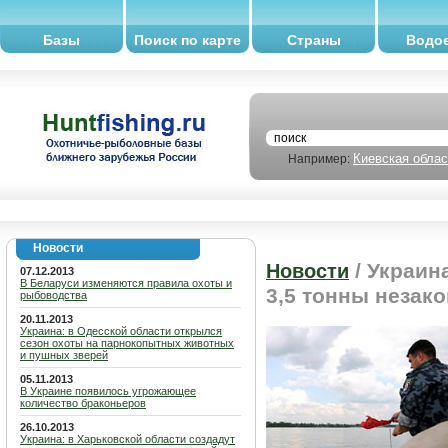
Базы
Поиск по карте
Страны
Водо
Киевская облас
Например:
Новости
/ Украин
Новости
07.12.2013
В Беларуси изменяются правила охоты и
3,5 тонны неза
рыбоводства
20.11.2013
Украина: в Одесской области открылся
сезон охоты на парнокопытных животных
и пушных зверей
05.11.2013
В Украине появилось угрожающее
количество браконьеров
26.10.2013
Украина: в Харьковской области создадут