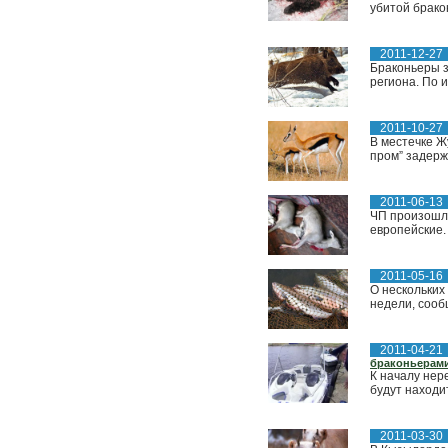
убитой брако
2011-12-27
Браконьеры з
региона. По 
2011-10-27
В местечке Ж
пром” задерж
2011-06-13
ЧП произошло
европейские.
2011-05-16
О нескольких
недели, сооб
2011-04-21
браконьерам
К началу нер
будут находи
2011-03-30