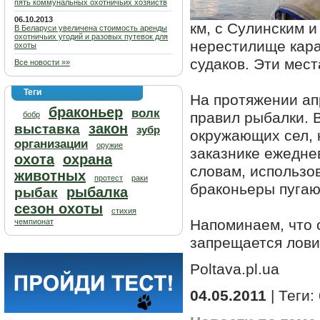
пять коммунальных охотничьих хозяйств
06.10.2013
км, с Сулинским 
В Беларуси увеличена стоимость аренды
охотничьих угодий и разовых путевок для
нерестилище карас
охоты
судаков. Эти мес
Все новости »»
Теги
На протяжении а
браконьер
волк
правил рыбалки. 
бобр
закон
выставка
зубр
окружающих сел, 
организации
оружие
заказнике ежедне
охота
охрана
словам, использо
животных
протест
раки
браконьеры пугаю
рыбалка
рыбак
сезон охоты
стихия
Напоминаем, что 
чемпионат
запрещается лови
Poltava.pl.ua
04.05.2011
| Теги: