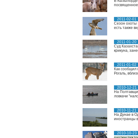
В Кызылорде 
посвященное 
2011-02-01
Сезон охоты 
есть также ви
2011-01-20
Суд Казахста
крикуна, зане
2011-01-02
Как сообщил 
Рогаль, вбли
2010-12-21
На Полтавщин
ловкачи "нал
2010-11-21
На Дунае в О
иностранцы в
2010-10-23
охотинспекто