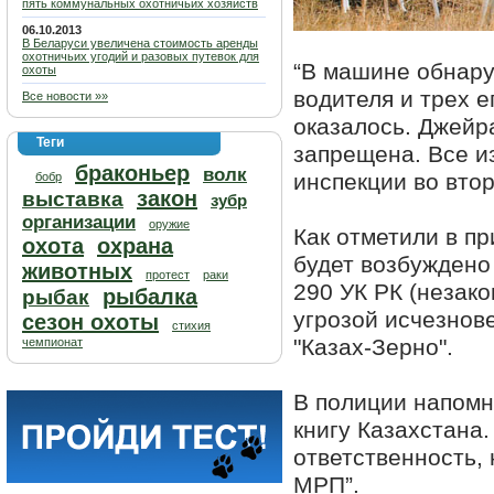
пять коммунальных охотничьих хозяйств
06.10.2013
В Беларуси увеличена стоимость аренды
охотничьих угодий и разовых путевок для
“В машине обнару
охоты
водителя и трех е
Все новости »»
оказалось. Джейра
Теги
запрещена. Все из
браконьер
волк
инспекции во втор
бобр
закон
выставка
зубр
организации
оружие
Как отметили в п
охота
охрана
будет возбуждено 
животных
протест
раки
290 УК РК (незак
рыбалка
рыбак
угрозой исчезнов
сезон охоты
стихия
"Казах-Зерно".
чемпионат
В полиции напомн
книгу Казахстана.
ответственность,
МРП”.