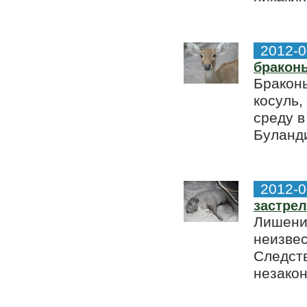
2012-0
бракон
Браконь
косуль,
среду в
Буланди
2012-0
застрел
Лишение
неизвес
Следств
незакон