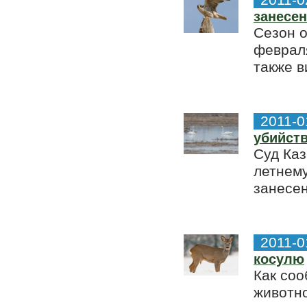
2011-0
занесен
Сезон о
февраля
также в
2011-0
убийств
Суд Каз
летнему
занесен
2011-0
косулю
Как соо
животно