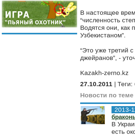
В настоящее врем
“численность степ
Водятся они, как 
Узбекистаном”.
“Это уже третий 
джейранов”, - уто
Kazakh-zerno.kz
27.10.2011
| Теги:
Новости по теме
2013-1
бракон
В Украи
есть ок