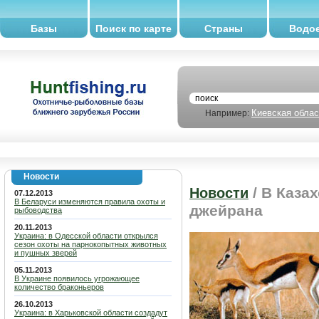
Базы
Поиск по карте
Страны
Водо
Киевская облас
Например:
Новости
/ В Каза
Новости
07.12.2013
В Беларуси изменяются правила охоты и
джейрана
рыбоводства
20.11.2013
Украина: в Одесской области открылся
сезон охоты на парнокопытных животных
и пушных зверей
05.11.2013
В Украине появилось угрожающее
количество браконьеров
26.10.2013
Украина: в Харьковской области создадут