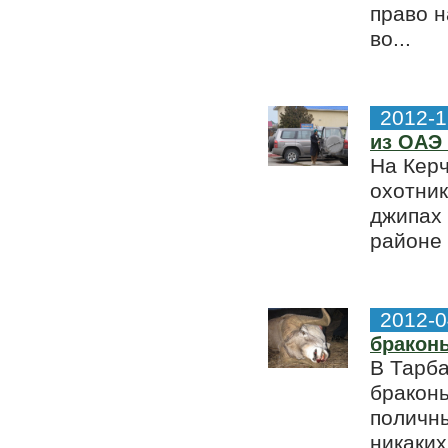
право н
во...
2012-1
из ОАЭ 
На Керч
охотник
джипах 
районе 
2012-0
бракон
В Тарб
браконь
поличны
никаких