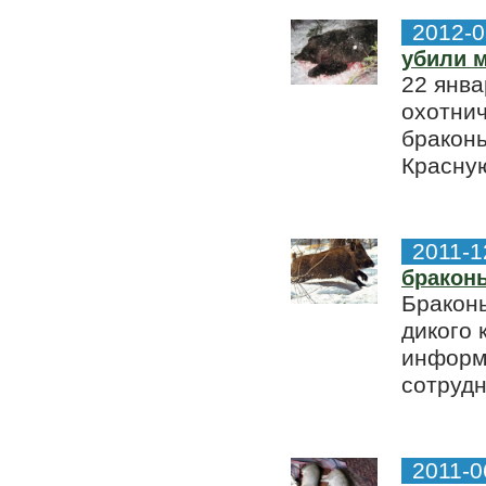
2012-0
убили м
22 янва
охотнич
бракон
Красную
2011-1
браконь
Бракон
дикого 
информ
сотрудн
2011-0