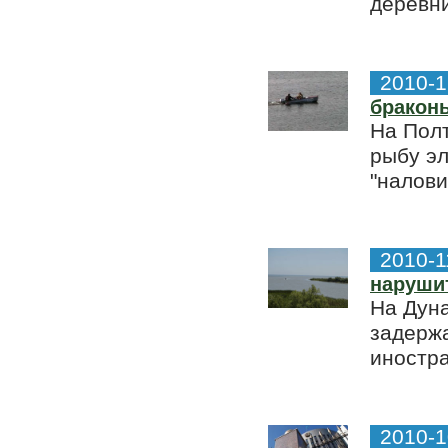
деревни
2010-1
бракон
На Пол
рыбу эл
"налови
2010-1
наруши
На Дуна
задержа
иностра
2010-1