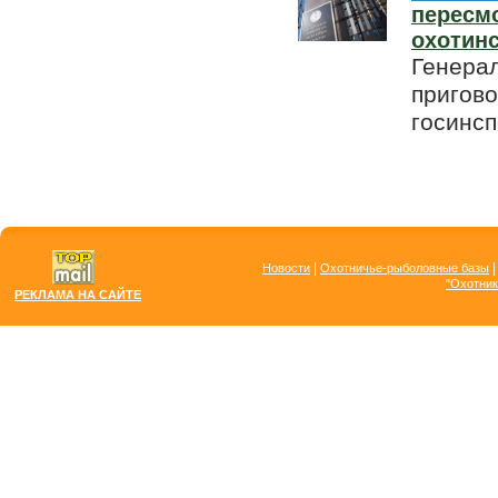
пересм
охотин
Генерал
пригово
госинсп
|
Новости
Охотничье-рыболовные базы
"Охотник
РЕКЛАМА НА САЙТЕ