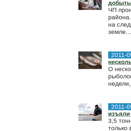
добыты
ЧП про
района.
на сле
земле...
2011-0
нескол
О неско
рыболо
недели,
2011-0
изъяли
3,5 тон
только