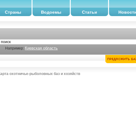
Страны
Водоемы
Статьи
Новост
Киевская область
Например:
Карта охотничье-рыболовных баз и хозяйств