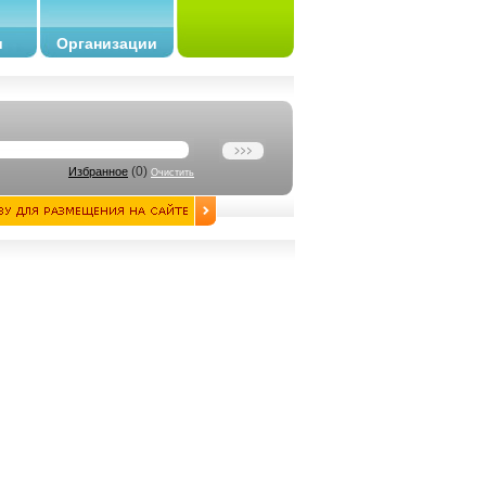
и
Организации
(
0
)
Избранное
Очистить