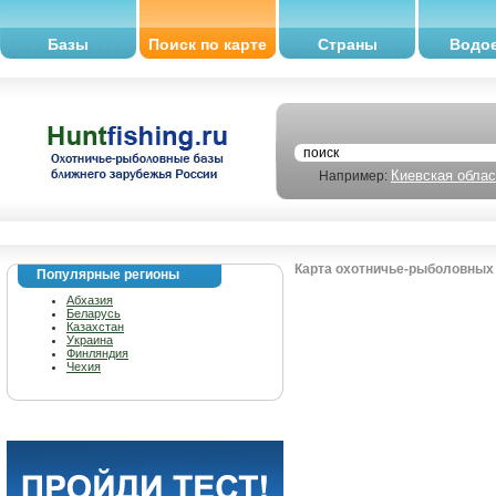
Базы
Поиск по карте
Страны
Водо
Киевская облас
Например:
Карта охотничье-рыболовных 
Популярные регионы
Абхазия
Беларусь
Казахстан
Украина
Финляндия
Чехия