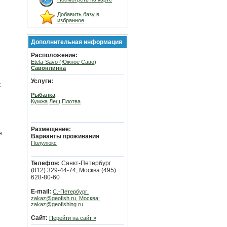
Добавить базу в
избранное
Дополнительная информация
Расположение:
й
Etela-Savo (Южное Саво)
Савонлинна
Услуги:
.
Рыбалка
Кумжа
Лещ
Плотва
Размещение:
е
Варианты проживания
Полулюкс
Телефон:
Cанкт-Петербург
(812) 329-44-74, Москва (495)
628-80-60
E-mail:
С.-Петербург:
zakaz@geofish.ru, Москва:
zakaz@geofishing.ru
Сайт:
Перейти на сайт »