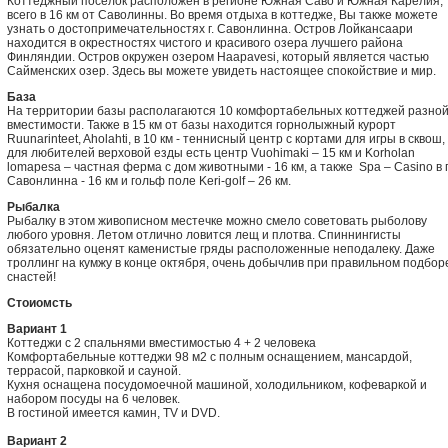
Коттеджный поселок расположен в регионе Южная Саво и Южная Карелия,
всего в 16 км от Саволинны. Во время отдыха в коттедже, Вы также можете
узнать о достопримечательностях г. Савонлинна. Остров Лойкансаари
находится в окрестностях чистого и красивого озера лучшего района
Финляндии. Остров окружен озером Haapavesi, который является частью
Сайменских озер. Здесь вы можете увидеть настоящее спокойствие и мир.
База
На территории базы располагаются 10 комфортабельных коттеджей разно
вместимости. Также в 15 км от базы находится горнолыжный курорт
Ruunarinteet, Aholahti, в 10 км - теннисный центр с кортами для игры в сквош,
для любителей верховой езды есть центр Vuohimaki – 15 км и Korholan
lomapesa – частная ферма с дом животными - 16 км, а также Spa – Casino в г
Савонлинна - 16 км и гольф поле Keri-golf – 26 км.
Рыбалка
Рыбалку в этом живописном местечке можно смело советовать рыболову
любого уровня. Летом отлично ловится лещ и плотва. Спиннингисты
обязательно оценят каменистые гряды расположенные неподалеку. Даже
троллинг на кумжу в конце октября, очень добычлив при правильном подбор
снастей!
Стоиомсть
Вариант 1
Коттеджи с 2 спальнями вместимостью 4 + 2 человека
Комфортабельные коттеджи 98 м2 с полным оснащением, мансардой,
террасой, парковкой и сауной.
Кухня оснащена посудомоечной машиной, холодильником, кофеваркой и
набором посуды на 6 человек.
В гостиной имеется камин, TV и DVD.
Вариант 2