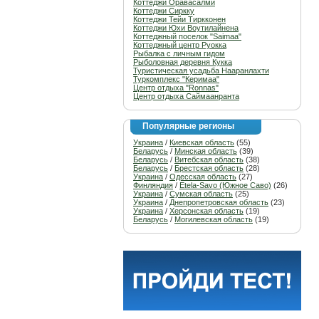
Коттеджи Оравасалми
Коттеджи Сиркку
Коттеджи Тейи Тиркконен
Коттеджи Юхи Воутилайнена
Коттеджный поселок "Saimaa"
Коттеджный центр Руокка
Рыбалка с личным гидом
Рыболовная деревня Кукка
Туристическая усадьба Нааранлахти
Туркомплекс "Керимаа"
Центр отдыха "Ronnas"
Центр отдыха Саймаанранта
Популярные регионы
Украина
/
Киевская область
(55)
Беларусь
/
Минская область
(39)
Беларусь
/
Витебская область
(38)
Беларусь
/
Брестская область
(28)
Украина
/
Одесская область
(27)
Финляндия
/
Etela-Savo (Южное Саво)
(26)
Украина
/
Сумская область
(25)
Украина
/
Днепропетровская область
(23)
Украина
/
Херсонская область
(19)
Беларусь
/
Могилевская область
(19)