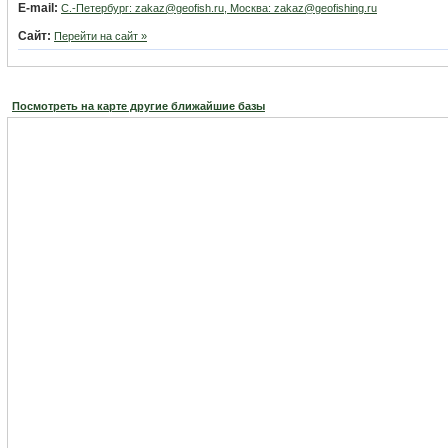
E-mail:
С.-Петербург: zakaz@geofish.ru, Москва: zakaz@geofishing.ru
Сайт:
Перейти на сайт »
Посмотреть на карте другие ближайшие базы