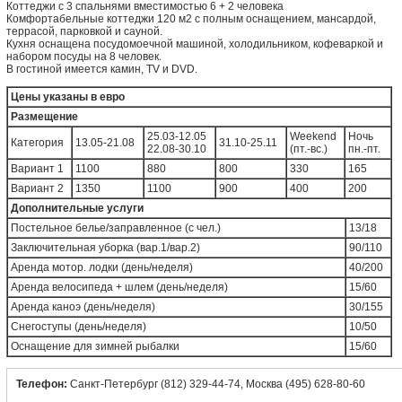
Коттеджи с 3 спальнями вместимостью 6 + 2 человека
Комфортабельные коттеджи 120 м2 с полным оснащением, мансардой,
террасой, парковкой и сауной.
Кухня оснащена посудомоечной машиной, холодильником, кофеваркой и
набором посуды на 8 человек.
В гостиной имеется камин, TV и DVD.
Цены указаны в евро
Размещение
25.03-12.05
Weekend
Ночь
Категория
13.05-21.08
31.10-25.11
22.08-30.10
(пт.-вс.)
пн.-пт.
Вариант 1
1100
880
800
330
165
Вариант 2
1350
1100
900
400
200
Дополнительные услуги
Постельное белье/заправленное (с чел.)
13/18
Заключительная уборка (вар.1/вар.2)
90/110
Аренда мотор. лодки (день/неделя)
40/200
Аренда велосипеда + шлем (день/неделя)
15/60
Аренда каноэ (день/неделя)
30/155
Снегоступы (день/неделя)
10/50
Оснащение для зимней рыбалки
15/60
Телефон:
Cанкт-Петербург (812) 329-44-74, Москва (495) 628-80-60