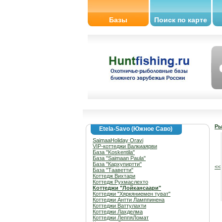
Базы
Поиск по карте
Ры
Etela-Savo (Южное Саво)
SaimaaHoliday Oravi
VIP-коттеджи Валкиаярви
База "Koskentila"
База "Saimaan Paula"
База "Кархупиртти"
<<
База "Тааветти"
Коттедж Вихтари
Коттедж Рухмаслехто
Коттеджи "Лойкансаари"
Коттеджи "Хяркяниемен туват"
Коттеджи Антти Ламппинена
Коттеджи Ваттулахти
Коттеджи Лахделма
Коттеджи ЛеппяЛомат