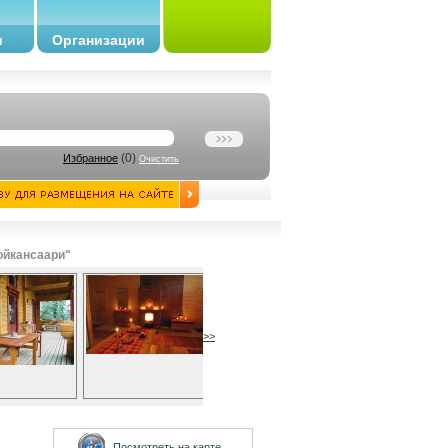
и
Организации
(
0
)
Избранное
Очистить
ойкансаари"
>>
Посмотреть на карте