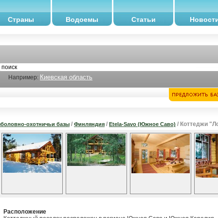
Страны
Водоемы
Статьи
Новост
Киевская область
Например:
/
/
/ Коттеджи "Л
боловно-охотничьи базы
Финляндия
Etela-Savo (Южное Саво)
Расположение