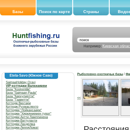
Базы
Поиск по карте
Страны
Водо
Киевская облас
Например:
/
Рыболовно-охотничьи базы
Фи
Etela-Savo (Южное Саво)
SaimaaHoliday Oravi
VIP-коттеджи Валкиаярви
База "Koskentila"
База "Saimaan Paula"
База "Кархупиртти"
<<
База "Тааветти"
Коттедж Вихтари
Коттедж Рухмаслехто
Коттеджи "Лойкансаари"
Коттеджи "Хяркяниемен туват"
Коттеджи Антти Ламппинена
Коттеджи Ваттулахти
Коттеджи Лахделма
Расстояния 
Коттеджи ЛеппяЛомат