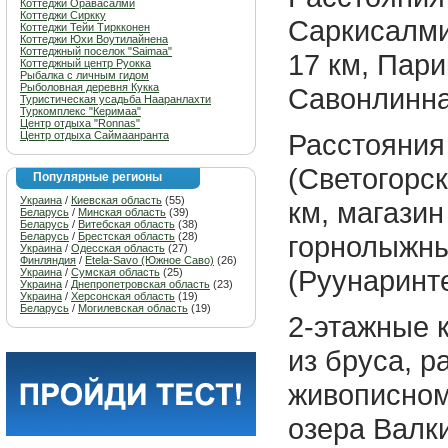
Коттеджи Оравасалми
Коттеджи Сиркку
Саркисалми
Коттеджи Тейи Тиркконен
Коттеджи Юхи Воутилайнена
Коттеджный поселок "Saimaa"
17 км, Пари
Коттеджный центр Руокка
Рыбалка с личным гидом
Рыболовная деревня Кукка
Савонлинна
Туристическая усадьба Нааранлахти
Туркомплекс "Керимаа"
Центр отдыха "Ronnas"
Расстояния
Центр отдыха Саймаанранта
(Светогорск
Популярные регионы
Украина
/
Киевская область
(55)
км, магазин
Беларусь
/
Минская область
(39)
Беларусь
/
Витебская область
(38)
Беларусь
/
Брестская область
(28)
горнолыжны
Украина
/
Одесская область
(27)
Финляндия
/
Etela-Savo (Южное Саво)
(26)
(Руунаринте
Украина
/
Сумская область
(25)
Украина
/
Днепропетровская область
(23)
Украина
/
Херсонская область
(19)
Беларусь
/
Могилевская область
(19)
2-этажные 
из бруса, 
живописном
озера Валк