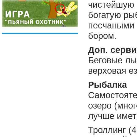
чистейшую 
богатую ры
песчаными 
бором.
Доп. серв
Беговые лы
верховая ез
Рыбалка
Самостояте
озеро (мног
лучше имет
Троллинг (4