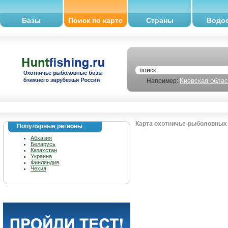
Базы
Поиск по карте
Страны
Водо
Киевская облас
Например:
Карта охотничье-рыболовных 
Популярные регионы
Абхазия
Беларусь
Казахстан
Украина
Финляндия
Чехия