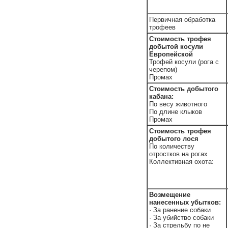
Первичная обработка
трофеев
Стоимость трофея
добытой косули
Европейской
Трофей косули (рога с
черепом)
Промах
Стоимость добытого
кабана:
По весу животного
По длине клыков
Промах
Стоимость трофея
добытого лося
По количеству
отростков на рогах
Коллективная охота:
Возмещение
нанесенных убытков:
· За ранение собаки
· За убийство собаки
· За стрельбу по не