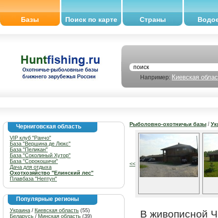
Базы
Поиск по карте
Страны
Водо
Киевская облас
Например:
/
Рыболовно-охотничьи базы
Ук
Черниговская область
VIP клуб "Ранчо"
База "Вершина де Люкс"
База "Пеликан"
База "Соколиный Хутор"
База "Сорокошичи"
<<
Дача для отдыха
Охотхозяйство "Елинский лес"
Плавбаза "Нептун"
Популярные регионы
Украина
/
Киевская область
(55)
В живописной Ч
Беларусь
/
Минская область
(39)