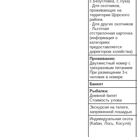
с.Безугловка, с.Лука)
· Для охотников,
проживающих на
территории Щорского
района
· Для других охотников
· Льготная
отстрелочная карточка
(информация о
категориях
предоставляется
директором хозяйства)
Проживание:
Двухместный номер с
трехразовым питанием
При размещении 3-х
человек в номере
Банкет
Рыбалка:
Дневной билет
Стоимость улова
Экскурсия на телеге,
запряженной лошадью
Индивидуальная охота
(Кабан, Лось, Косуля):