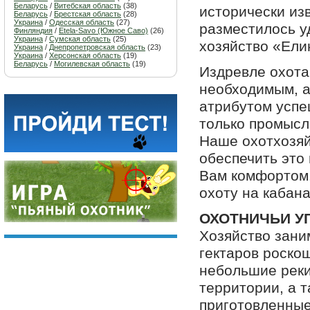
Беларусь
/
Витебская область
(38)
исторически из
Беларусь
/
Брестская область
(28)
Украина
/
Одесская область
(27)
разместилось у
Финляндия
/
Etela-Savo (Южное Саво)
(26)
Украина
/
Сумская область
(25)
хозяйство «Ели
Украина
/
Днепропетровская область
(23)
Украина
/
Херсонская область
(19)
Беларусь
/
Могилевская область
(19)
Издревле охота
необходимым, а
атрибутом успе
только промысл
Наше охотхозяй
обеспечить это
Вам комфортом
охоту на кабана
ОХОТНИЧЬИ У
Хозяйство зани
гектаров роско
небольшие реки
территории, а 
приготовленные