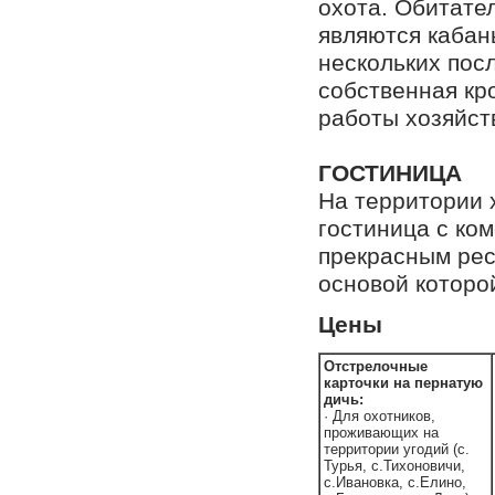
охота. Обитате
являются кабан
нескольких пос
собственная кро
работы хозяйств
ГОСТИНИЦА
На территории 
гостиница с ко
прекрасным рес
основой которо
Цены
Отстрелочные
карточки на пернатую
дичь:
· Для охотников,
проживающих на
территории угодий (с.
Турья, с.Тихоновичи,
с.Ивановка, с.Елино,