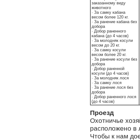
заказанному виду
животного
· За самку кабана
весом более 120 кг.
· За ранение кабана без
добора
· Добор раненного
кабана (до 4 часов)
· За молодняк косули
весом до 20 кг.
· За самку косули
весом более 20 кг.
· За ранение косули без
добора
· Добор раненной
косули (до 4 часов)
· За молодняк лося
· За самку лося
· За ранение лося без
добора
· Добор раненного лося
(до 4 часов)
Проезд
Охотничье хозя
расположено в л
Чтобы к нам до