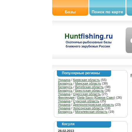
Базы
Поиск по карте
Популярные регионы
Украина
/
Киевская область
(55)
Беларусь
/
Минская область
(39)
Беларусь
/
Витебская область
(38)
Беларусь
/
Брестская область
(28)
Украина
/
Одесская область
(27)
Финляндия
/
Etela-Savo (Южное Саво)
(26)
Украина
/
Сумская область
(25)
Украина
/
Днепропетровская область
(23)
Украина
/
Херсонская область
(19)
Беларусь
/
Могилевская область
(19)
Косуля
28.02.2013