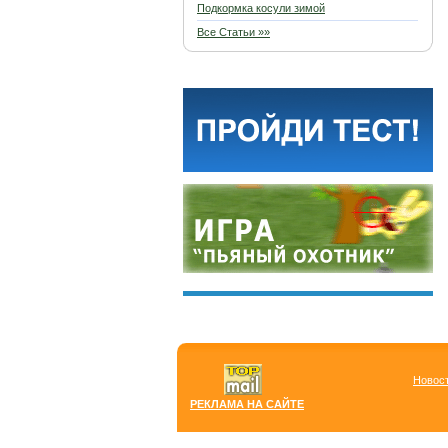
Подкормка косули зимой
Все Статьи »»
Новос
РЕКЛАМА НА САЙТЕ