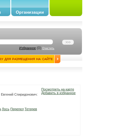
и
Организации
(
0
)
Избранное
Очистить
Посмотреть на карте
Добавить в избранное
р Евгений Спиридонович:
а
Лось
Перепел
Тетерев