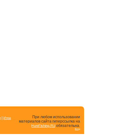
При любом использовании
|
и
Игра
материалов сайта гиперссылка на
обязательна.
HuntFishing.RU
Вход