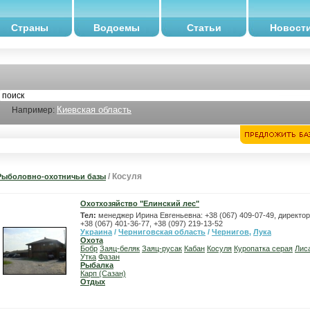
Страны
Водоемы
Статьи
Новост
Киевская область
Например:
/ Косуля
Рыболовно-охотничьи базы
Охотхозяйство "Елинский лес"
Тел:
менеджер Ирина Евгеньевна: +38 (067) 409-07-49, директо
+38 (067) 401-36-77, +38 (097) 219-13-52
Украина
/
Черниговская область
/
Чернигов
,
Лука
Охота
Бобр
Заяц-беляк
Заяц-русак
Кабан
Косуля
Куропатка серая
Лис
Утка
Фазан
Рыбалка
Карп (Сазан)
Отдых