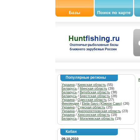
Базы
Поиск по карте
Популярные регионы
Украина
/
Киевская область
(55)
Беларусь
/
Минская область
(39)
Беларусь
/
Витебская область
(38)
Беларусь
/
Брестская область
(28)
Украина
/
Одесская область
(27)
Финляндия
/
Etela-Savo (Южное Саво)
(26)
Украина
/
Сумская область
(25)
Украина
/
Днепропетровская область
(23)
Украина
/
Херсонская область
(19)
Беларусь
/
Могилевская область
(19)
Кабан
09.10.2010