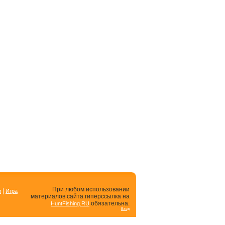
При любом использовании
|
и
Игра
материалов сайта гиперссылка на
обязательна.
HuntFishing.RU
Вход