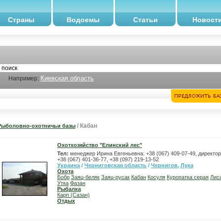
Страны
Водоемы
Статьи
Новост
Киевская область
Например:
/ Кабан
Рыболовно-охотничьи базы
Охотхозяйство "Елинский лес"
Тел:
менеджер Ирина Евгеньевна: +38 (067) 409-07-49, директо
+38 (067) 401-36-77, +38 (097) 219-13-52
Украина
/
Черниговская область
/
Чернигов
,
Лука
Охота
Бобр
Заяц-беляк
Заяц-русак
Кабан
Косуля
Куропатка серая
Лис
Утка
Фазан
Рыбалка
Карп (Сазан)
Отдых