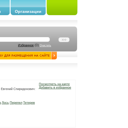
и
Организации
(
0
)
Избранное
Очистить
Посмотреть на карте
Добавить в избранное
р Евгений Спиридонович:
а
Лось
Перепел
Тетерев