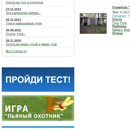
Охота на утку в кукурузе
Плавбаза 
24.11.2012
Тел:
8 (067
Эта капризная кряква...
Украина
/
Охота
20.11.2012
Гусь
Утка
Утки и камышовые луни
Рыбалка
Карась
Кра
20.09.2011
Отдых
Охота, утка...
28.11.2010
Охота на диких гусей и диких уток
Все Статьи »»