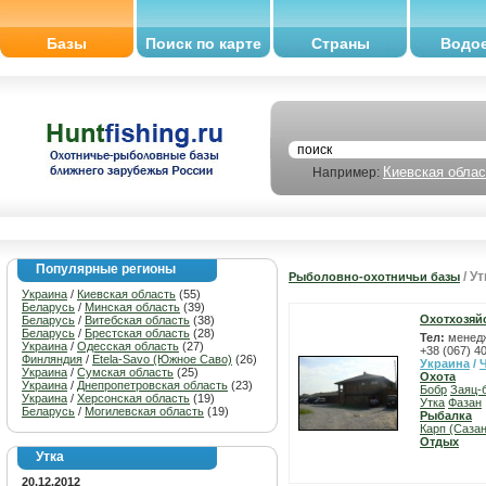
Базы
Поиск по карте
Страны
Водо
Киевская облас
Например:
Популярные регионы
/ Ут
Рыболовно-охотничьи базы
Украина
/
Киевская область
(55)
Беларусь
/
Минская область
(39)
Охотхозяй
Беларусь
/
Витебская область
(38)
Беларусь
/
Брестская область
(28)
Тел:
менедж
Украина
/
Одесская область
(27)
+38 (067) 4
Финляндия
/
Etela-Savo (Южное Саво)
(26)
Украина
/
Украина
/
Сумская область
(25)
Охота
Украина
/
Днепропетровская область
(23)
Бобр
Заяц-
Украина
/
Херсонская область
(19)
Утка
Фазан
Беларусь
/
Могилевская область
(19)
Рыбалка
Карп (Сазан
Отдых
Утка
20.12.2012