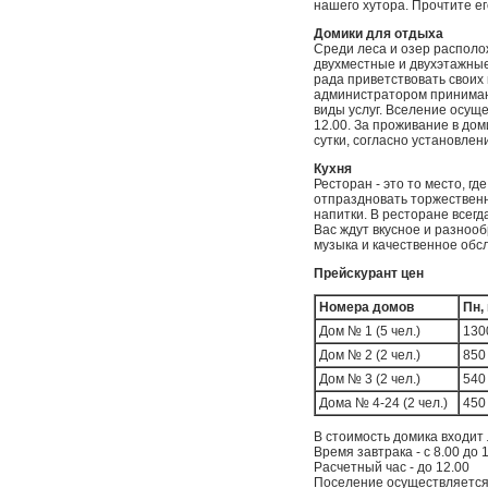
нашего хутора. Прочтите ег
Домики для отдыха
Среди леса и озер распол
двухместные и двухэтажные
рада приветствовать своих 
администратором принимают
виды услуг. Вселение осуще
12.00. За проживание в до
сутки, согласно установлен
Кухня
Ресторан - это то место, г
отпраздновать торжественн
напитки. В ресторане всег
Вас ждут вкусное и разноо
музыка и качественное обс
Прейскурант цен
Номера домов
Пн, 
Дом № 1 (5 чел.)
130
Дом № 2 (2 чел.)
850 
Дом № 3 (2 чел.)
540 
Дома № 4-24 (2 чел.)
450 
В стоимость домика входит 
Время завтрака - с 8.00 до 
Расчетный час - до 12.00
Поселение осуществляется 