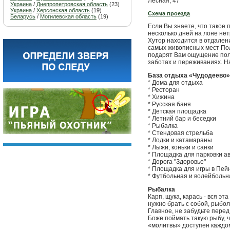
Лесная, 47
Украина
/
Днепропетровская область
(23)
Украина
/
Херсонская область
(19)
Схема проезда
Беларусь
/
Могилевская область
(19)
Если Вы знаете, что такое
несколько дней на лоне не
Хутор находится в отдалени
самых живописных мест Пол
подарят Вам ощущение полн
заботах и переживаниях. Н
База отдыха «Чудодеево»
* Дома для отдыха
* Ресторан
* Хижина
* Русская баня
* Детская площадка
* Летний бар и беседки
* Рыбалка
* Стендовая стрельба
* Лодки и катамараны
* Лыжи, коньки и санки
* Площадка для парковки а
* Дорога "Здоровье"
* Площадка для игры в Пей
* Футбольная и волейболь
Рыбалка
Карп, щука, карась - вся эт
нужно брать с собой, рыбо
Главное, не забудьте перед
Боже поймать такую рыбу, 
«молитвы» доступен каждом