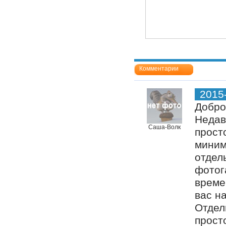
Комментарии
2015
Добро
Недав
Саша-Волк
прост
миним
отдел
фотог
време
вас н
Отдел
прост