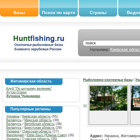
Базы
Поиск по карте
Страны
Водо
Киевская облас
Например:
/
Рыболовно-охотничьи базы
Ук
Житомирская область
Клуб "По щучьему велению"
Хутор Озеро
Хуторок Чудодеево
<<
Популярные регионы
Украина
/
Киевская область
(55)
Беларусь
/
Минская область
(39)
Беларусь
/
Витебская область
(38)
Беларусь
/
Брестская область
(28)
Украина
/
Одесская область
(27)
Финляндия
/
Etela-Savo (Южное Саво)
(26)
Адрес:
Украина, Житомирска
Украина
/
Сумская область
(25)