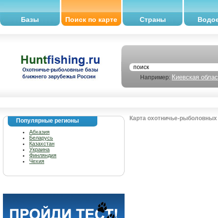
Базы
Поиск по карте
Страны
Водо
Киевская облас
Например:
Карта охотничье-рыболовных 
Популярные регионы
Абхазия
Беларусь
Казахстан
Украина
Финляндия
Чехия