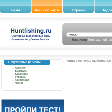
Базы
Поиск по карте
Страны
Водо
Киевская облас
Например:
Карта охотничье-рыболовных 
Популярные регионы
Абхазия
Беларусь
Казахстан
Украина
Финляндия
Чехия