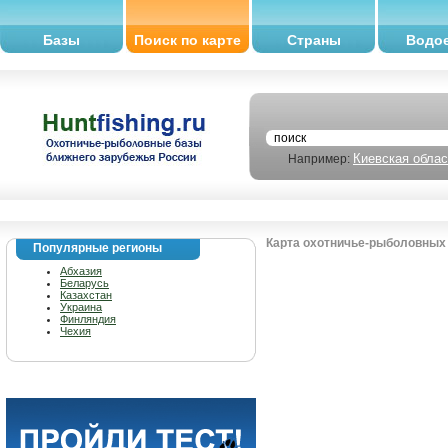
Базы
Поиск по карте
Страны
Водо
Киевская облас
Например:
Карта охотничье-рыболовных 
Популярные регионы
Абхазия
Беларусь
Казахстан
Украина
Финляндия
Чехия