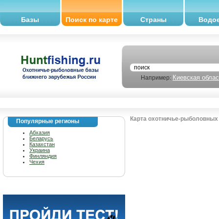
Базы
Поиск по карте
Страны
Водо
Киевская облас
Например:
Карта охотничье-рыболовных 
Популярные регионы
Абхазия
Беларусь
Казахстан
Украина
Финляндия
Чехия