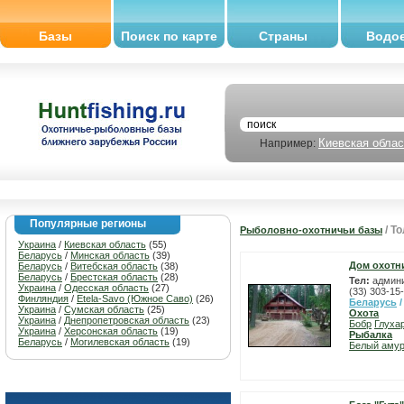
Базы
Поиск по карте
Страны
Водо
Киевская облас
Например:
Популярные регионы
/ Т
Рыболовно-охотничьи базы
Украина
/
Киевская область
(55)
Беларусь
/
Минская область
(39)
Дом охотни
Беларусь
/
Витебская область
(38)
Беларусь
/
Брестская область
(28)
Тел:
админи
Украина
/
Одесская область
(27)
(33) 303-15
Финляндия
/
Etela-Savo (Южное Саво)
(26)
Беларусь
Украина
/
Сумская область
(25)
Охота
Украина
/
Днепропетровская область
(23)
Бобр
Глуха
Украина
/
Херсонская область
(19)
Рыбалка
Беларусь
/
Могилевская область
(19)
Белый аму