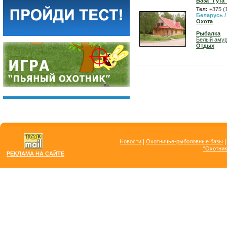
База "Гута"
Тел:
+375 (
Беларусь
Охота
Рыбалка
Белый аму
Отдых
|
Новости
Охотничье-рыболовные базы
"Охотник
РЕКЛАМА НА САЙТЕ