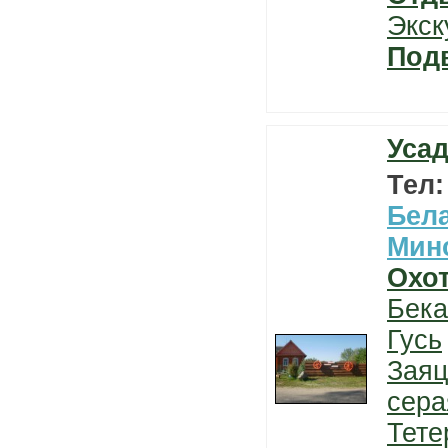
Экск
Под
Усад
Тел
Бел
Мин
Охо
Бека
Гусь
Заяц
сера
Тете