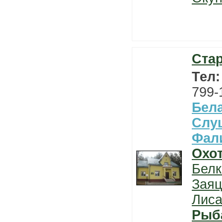
Ста
Тел
799-
Бел
Слу
Фал
Охо
Белк
Заяц
Лис
Рыб