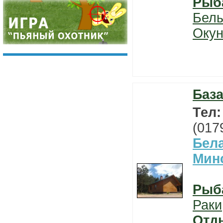
Рыб
Бел
Окун
База
Тел
(017
Бел
Мин
Рыб
Раки
Отд