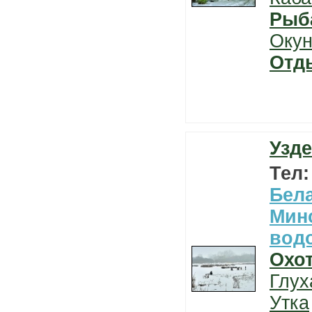
Рыб
Окун
Отд
Узде
Тел
Бел
Мин
вод
Охо
Глух
Утка