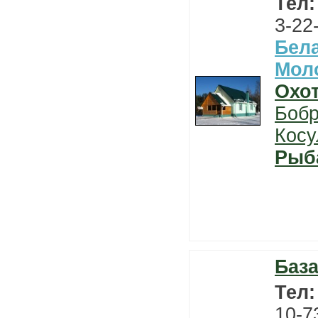
Тел
3-22
Бел
Мол
Охо
Боб
Косу
Рыб
Баз
Тел
10-7