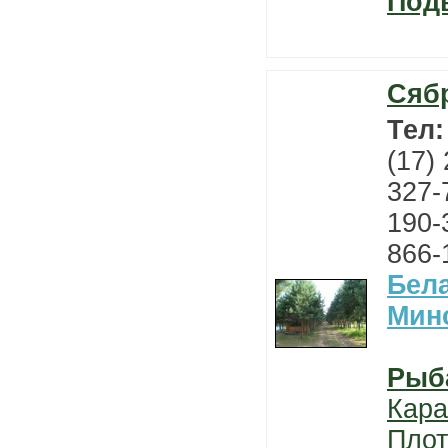
Под
Сяб
Тел
(17)
327-
190-
866-
Бел
Мин
Рыб
Кара
Плот