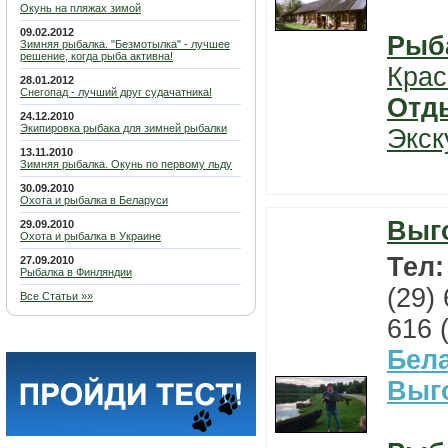
Окунь на пляжах зимой
09.02.2012
Рыб
Зимняя рыбалка. "Безмотылка" - лучшее
решение, когда рыба активна!
Крас
28.01.2012
Снегопад - лучший друг судачатника!
Отд
24.12.2010
Экипировка рыбака для зимней рыбалки
Экск
13.11.2010
Зимняя рыбалка. Окунь по первому льду
30.09.2010
Охота и рыбалка в Беларуси
Выг
29.09.2010
Охота и рыбалка в Украине
Тел
27.09.2010
Рыбалка в Финляндии
(29)
Все Статьи »»
616 
Бел
Выг