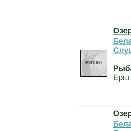
Озе
Бел
Слу
Рыб
Ерш
Озе
Бел