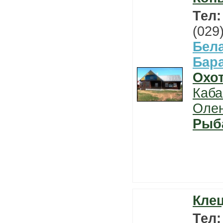
Тел
(029
Бел
Бар
Охо
Каба
Оле
Рыб
Клец
Тел