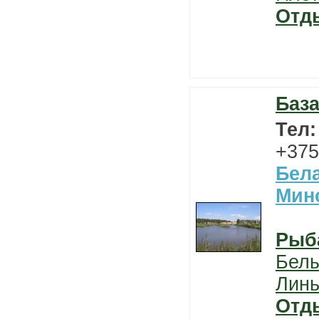
Отд
База
Тел
+375
Бел
Мин
Рыб
Бел
Лин
Отд