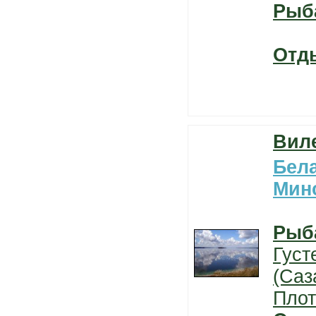
Рыб
Отд
Вил
Бел
Мин
Рыб
Густ
(Саз
Плот