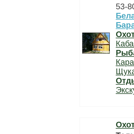
53-8
Бел
Бар
Охо
Каба
Рыб
Кара
Щук
Отд
Экск
Охо