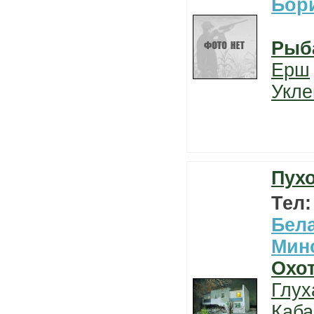
Бор
Рыб
Ерш
Укле
Пух
Тел
Бел
Мин
Охо
Глух
Каба