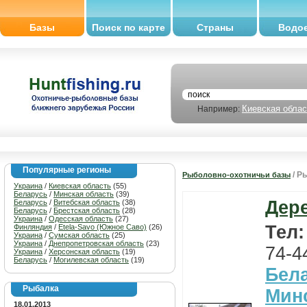
Базы
Поиск по карте
Страны
Водо
Киевская облас
Например:
Популярные регионы
/ Р
Рыболовно-охотничьи базы
Украина
/
Киевская область
(55)
Беларусь
/
Минская область
(39)
Дер
Беларусь
/
Витебская область
(38)
Беларусь
/
Брестская область
(28)
Украина
/
Одесская область
(27)
Тел
Финляндия
/
Etela-Savo (Южное Саво)
(26)
Украина
/
Сумская область
(25)
Украина
/
Днепропетровская область
(23)
74-4
Украина
/
Херсонская область
(19)
Беларусь
/
Могилевская область
(19)
Бел
Рыбалка
Мин
18.01.2013