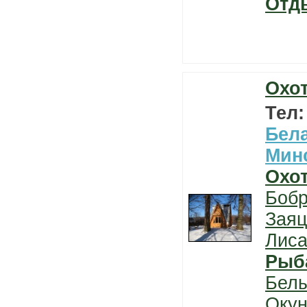
Отд
Охо
Тел
Бел
Мин
Охо
Боб
Заяц
Лис
Рыб
Бел
Окун