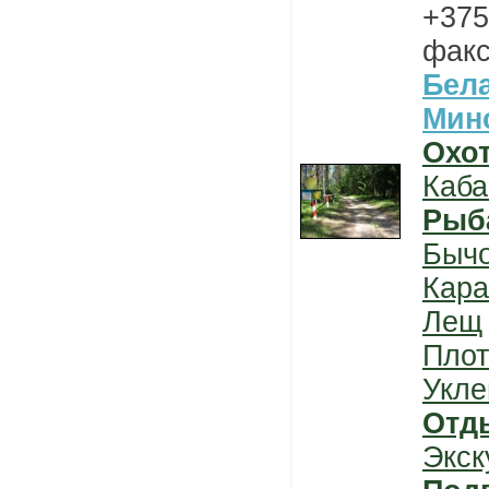
+375
факс
Бел
Мин
Охо
Каба
Рыб
Быч
Кара
Лещ
Плот
Укле
Отд
Экск