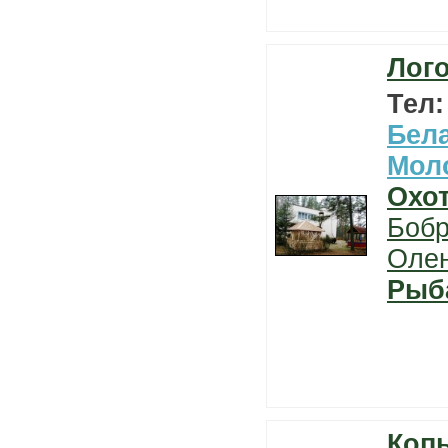
Лого
Тел
Бел
Мол
Охо
Боб
Оле
Рыб
Коп