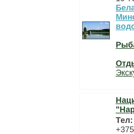
Бел
Мин
вод
Рыб
Отд
Экск
Нац
"На
Тел
+375