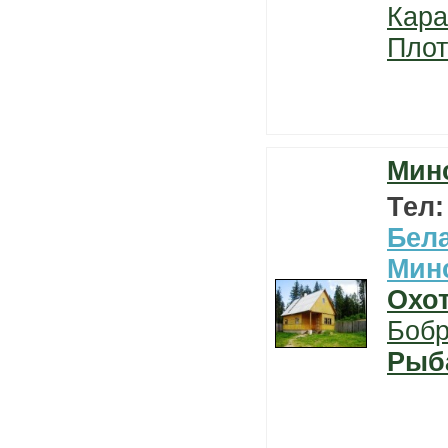
Кара
Плот
Мин
Тел
Бел
Мин
Охо
Боб
Рыб