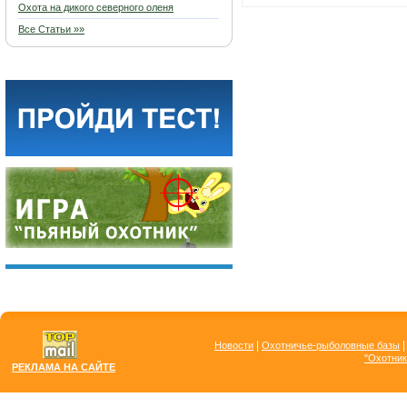
Охота на дикого северного оленя
Все Статьи »»
|
Новости
Охотничье-рыболовные базы
"Охотник
РЕКЛАМА НА САЙТЕ