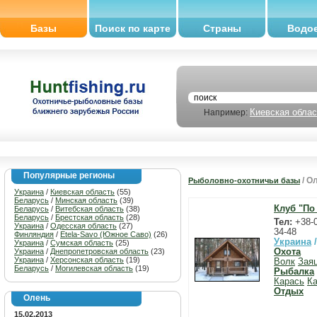
Базы
Поиск по карте
Страны
Водо
Киевская облас
Например:
Популярные регионы
/ О
Рыболовно-охотничьи базы
Украина
/
Киевская область
(55)
Беларусь
/
Минская область
(39)
Клуб "По
Беларусь
/
Витебская область
(38)
Беларусь
/
Брестская область
(28)
Тел:
+38-0
Украина
/
Одесская область
(27)
34-48
Финляндия
/
Etela-Savo (Южное Саво)
(26)
Украина
Украина
/
Сумская область
(25)
Украина
/
Днепропетровская область
(23)
Охота
Украина
/
Херсонская область
(19)
Волк
Зая
Беларусь
/
Могилевская область
(19)
Рыбалка
Карась
Ка
Отдых
Олень
15.02.2013