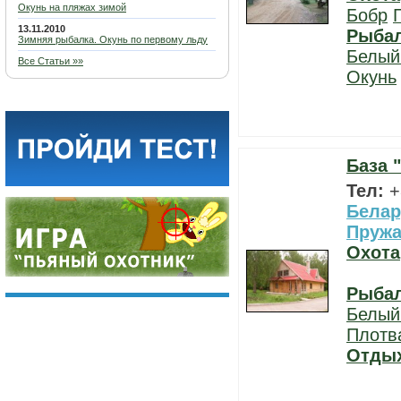
Окунь на пляжах зимой
Бобр
13.11.2010
Рыба
Зимняя рыбалка. Окунь по первому льду
Белый
Все Статьи »»
Окунь
База 
Тел:
+
Белар
Пруж
Охота
Рыба
Белый
Плотв
Отды