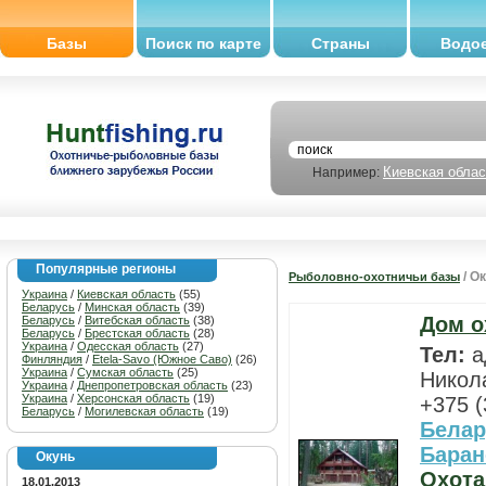
Базы
Поиск по карте
Страны
Водо
Киевская облас
Например:
Популярные регионы
/ О
Рыболовно-охотничьи базы
Украина
/
Киевская область
(55)
Беларусь
/
Минская область
(39)
Дом о
Беларусь
/
Витебская область
(38)
Беларусь
/
Брестская область
(28)
Украина
/
Одесская область
(27)
Тел:
а
Финляндия
/
Etela-Savo (Южное Саво)
(26)
Украина
/
Сумская область
(25)
Никола
Украина
/
Днепропетровская область
(23)
Украина
/
Херсонская область
(19)
+375 (
Беларусь
/
Могилевская область
(19)
Белар
Баран
Окунь
Охота
18.01.2013