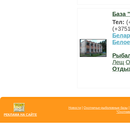
База 
Тел:
(
(+3751
Белар
Белое
Рыба
Лещ
О
Отды
|
Новости
Охотничье-рыболовные базы
"Охотник
РЕКЛАМА НА САЙТЕ