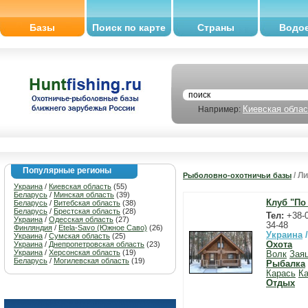
Базы
Поиск по карте
Страны
Водо
Киевская облас
Например:
Популярные регионы
/ Л
Рыболовно-охотничьи базы
Украина
/
Киевская область
(55)
Беларусь
/
Минская область
(39)
Клуб "По
Беларусь
/
Витебская область
(38)
Беларусь
/
Брестская область
(28)
Тел:
+38-0
Украина
/
Одесская область
(27)
34-48
Финляндия
/
Etela-Savo (Южное Саво)
(26)
Украина
Украина
/
Сумская область
(25)
Украина
/
Днепропетровская область
(23)
Охота
Украина
/
Херсонская область
(19)
Волк
Зая
Беларусь
/
Могилевская область
(19)
Рыбалка
Карась
Ка
Отдых