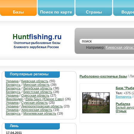
Базы
Поиск по карте
Страны
Водо
Киевская облас
Например:
Популярные регионы
/ Л
Рыболовно-охотничьи базы
Украина
/
Киевская область
(55)
Беларусь
/
Минская область
(39)
База "Рыба
Беларусь
/
Витебская область
(38)
Беларусь
/
Брестская область
(28)
Тел:
+375 (
Украина
/
Одесская область
(27)
Беларусь
Финляндия
/
Etela-Savo (Южное Саво)
(26)
Украина
/
Сумская область
(25)
Рыбалка
Украина
/
Днепропетровская область
(23)
Белый аму
Украина
/
Херсонская область
(19)
Отдых
Беларусь
/
Могилевская область
(19)
Линь
17.04.2011