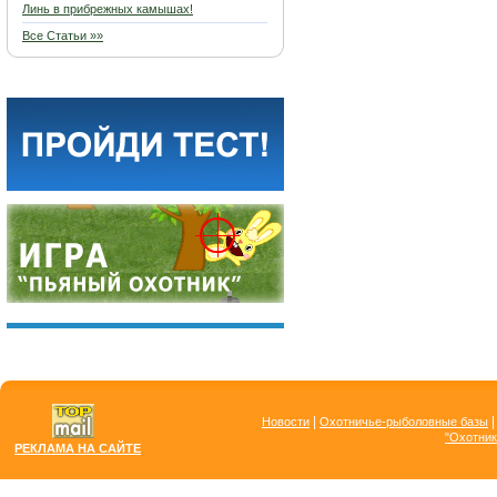
Линь в прибрежных камышах!
Все Статьи »»
|
Новости
Охотничье-рыболовные базы
"Охотник
РЕКЛАМА НА САЙТЕ