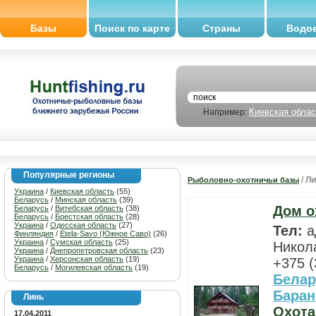
Базы
Поиск по карте
Страны
Водо
Киевская облас
Например:
Популярные регионы
/ Л
Рыболовно-охотничьи базы
Украина
/
Киевская область
(55)
Беларусь
/
Минская область
(39)
Дом о
Беларусь
/
Витебская область
(38)
Беларусь
/
Брестская область
(28)
Украина
/
Одесская область
(27)
Тел:
а
Финляндия
/
Etela-Savo (Южное Саво)
(26)
Украина
/
Сумская область
(25)
Никола
Украина
/
Днепропетровская область
(23)
Украина
/
Херсонская область
(19)
+375 (
Беларусь
/
Могилевская область
(19)
Белар
Баран
Линь
Охота
17.04.2011