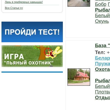
Линь в прибрежных камышах!
Бобр
Все Статьи »»
Рыба
Белый
Окунь
База 
Тел:
+
Белар
Пруж
Охота
Рыба
Белый
Плотв
Отды