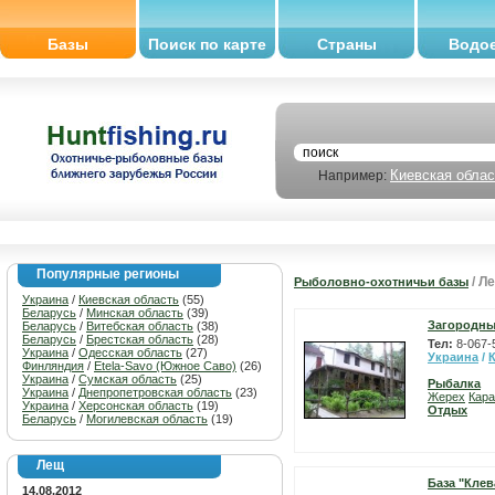
Базы
Поиск по карте
Страны
Водо
Киевская облас
Например:
Популярные регионы
/ Л
Рыболовно-охотничьи базы
Украина
/
Киевская область
(55)
Беларусь
/
Минская область
(39)
Загородны
Беларусь
/
Витебская область
(38)
Беларусь
/
Брестская область
(28)
Тел:
8-067-
Украина
/
Одесская область
(27)
Украина
/
Финляндия
/
Etela-Savo (Южное Саво)
(26)
Украина
/
Сумская область
(25)
Рыбалка
Украина
/
Днепропетровская область
(23)
Жерех
Кара
Украина
/
Херсонская область
(19)
Отдых
Беларусь
/
Могилевская область
(19)
Лещ
База "Клев
14.08.2012