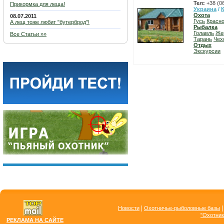
Тел:
+38 (0
Прикормка для леща!
Украина
/
Охота
08.07.2011
Гусь
Красн
А лещ тоже любит "бутерброд"!
Рыбалка
Голавль
Же
Все Статьи »»
Тарань
Чех
Отдых
Экскурсии
|
Новости
Охотничье-рыболовные базы
"Охотник
РЕКЛАМА НА САЙТЕ