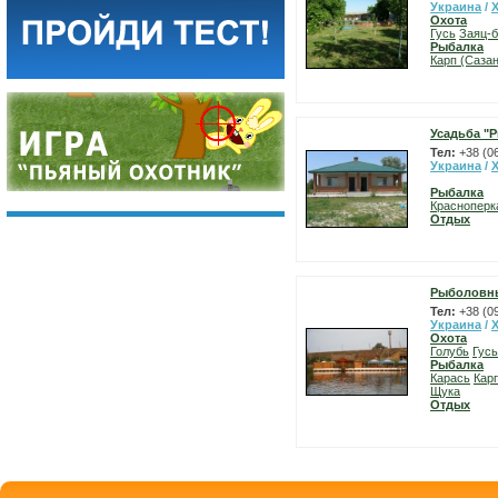
Украина
/
Охота
Гусь
Заяц-б
Рыбалка
Карп (Сазан
Усадьба "
Тел:
+38 (0
Украина
/
Рыбалка
Красноперк
Отдых
Рыболовны
Тел:
+38 (0
Украина
/
Охота
Голубь
Гусь
Рыбалка
Карась
Карп
Щука
Отдых