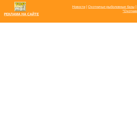
|
Новости
Охотничье-рыболовные базы
"Охотник
РЕКЛАМА НА САЙТЕ