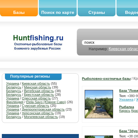
Базы
Поиск по карте
Страны
Водо
Киевская облас
Например:
Популярные регионы
/ К
Рыболовно-охотничьи базы
Украина
/
Киевская область
(55)
Беларусь
/
Минская область
(39)
База "Лов
Беларусь
/
Витебская область
(38)
Беларусь
/
Брестская область
(28)
Тел:
+380-9
Украина
/
Одесская область
(27)
Украина
/
Финляндия
/
Etela-Savo (Южное Саво)
(26)
Украина
/
Сумская область
(25)
Рыбалка
Украина
/
Днепропетровская область
(23)
Карась
Кра
Украина
/
Херсонская область
(19)
Беларусь
/
Могилевская область
(19)
База "Збур
Тел:
+38 (0