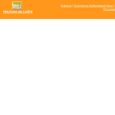
|
Новости
Охотничье-рыболовные базы
"Охотник
РЕКЛАМА НА САЙТЕ