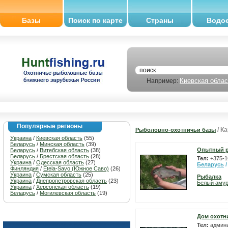
Базы
Поиск по карте
Страны
Водо
Киевская облас
Например:
Популярные регионы
/ Ка
Рыболовно-охотничьи базы
Украина
/
Киевская область
(55)
Беларусь
/
Минская область
(39)
Опытный р
Беларусь
/
Витебская область
(38)
Беларусь
/
Брестская область
(28)
Тел:
+375-1
Украина
/
Одесская область
(27)
Беларусь
Финляндия
/
Etela-Savo (Южное Саво)
(26)
Украина
/
Сумская область
(25)
Рыбалка
Украина
/
Днепропетровская область
(23)
Белый аму
Украина
/
Херсонская область
(19)
Беларусь
/
Могилевская область
(19)
Дом охотни
Тел:
админи