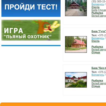
(33) 303-15
Беларусь
Охота
Бобр
Глуха
Рыбалка
Белый аму
База "Гута"
Тел:
+375 (
Беларусь
Охота
Рыбалка
Белый аму
Отдых
База "Без 
Тел:
+375 (
Беларусь
Рыбалка
Белый аму
Отдых