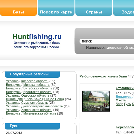
Базы
Поиск по карте
Страны
Водо
Киевская облас
Например:
Популярные регионы
/ Г
Рыболовно-охотничьи базы
Украина
/
Киевская область
(55)
Беларусь
/
Минская область
(39)
Столински
Беларусь
/
Витебская область
(38)
Беларусь
/
Брестская область
(28)
Тел:
+375 (
Украина
/
Одесская область
(27)
Беларусь
Финляндия
/
Etela-Savo (Южное Саво)
(26)
Охота
Украина
/
Сумская область
(25)
Бобр
Гусь
К
Украина
/
Днепропетровская область
(23)
Украина
/
Херсонская область
(19)
Беларусь
/
Могилевская область
(19)
Гусь
Березовск
Тел:
(01643
26.07.2013